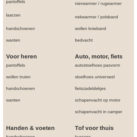
pantoffels
nierwarmer
/
rugwarmer
laarzen
nekwarmer
/
polsband
handschoenen
wollen knieband
wanten
bedvacht
Voor heren
Auto, motor, fiets
pantoffels
autostoelhoes pasvorm
wollen truien
stoelhoes universeel
handschoenen
fietszadeldekjes
wanten
schapenvacht op motor
schapenvacht in camper
Handen & voeten
Tof voor thuis
handschoenen
kussens