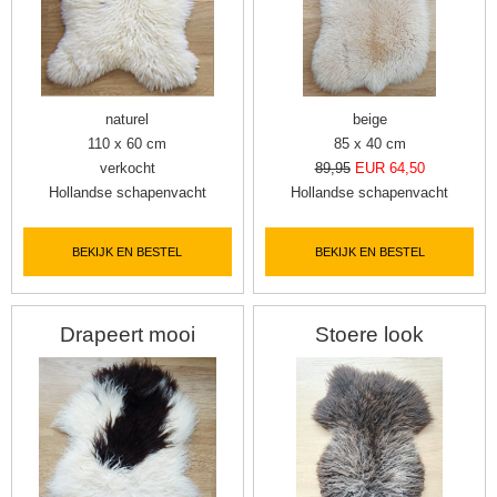
naturel
beige
110 x 60 cm
85 x 40 cm
verkocht
89,95
EUR 64,50
Hollandse schapenvacht
Hollandse schapenvacht
BEKIJK EN BESTEL
BEKIJK EN BESTEL
Drapeert mooi
Stoere look