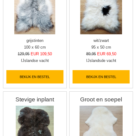
grijstinten
wit/zwart
100 x 60 cm
95 x 50 cm
129,95
EUR 109,50
89,95
EUR 69,50
IJslandse vacht
IJslandsde vacht
BEKIJK EN BESTEL
BEKIJK EN BESTEL
Stevige inplant
Groot en soepel