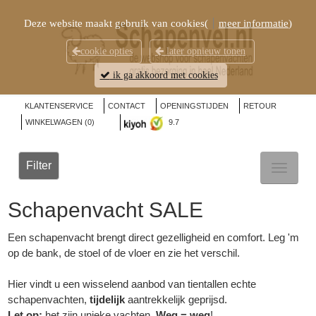
Deze website maakt gebruik van cookies(
meer informatie
)
cookie opties
later opnieuw tonen
ik ga akkoord met cookies
KLANTENSERVICE
CONTACT
OPENINGSTIJDEN
RETOUR
WINKELWAGEN (
0
)
9.7
Filter
TOGGL
NAVIG
Schapenvacht
SALE
Een
schapenvacht
brengt direct gezelligheid en comfort. Leg 'm
op de bank, de stoel of de vloer en zie het verschil.
Hier vindt u een wisselend aanbod van tientallen echte
schapenvachten,
tijdelijk
aantrekkelijk geprijsd.
Let op:
het zijn unieke vachten.
Weg = weg
!