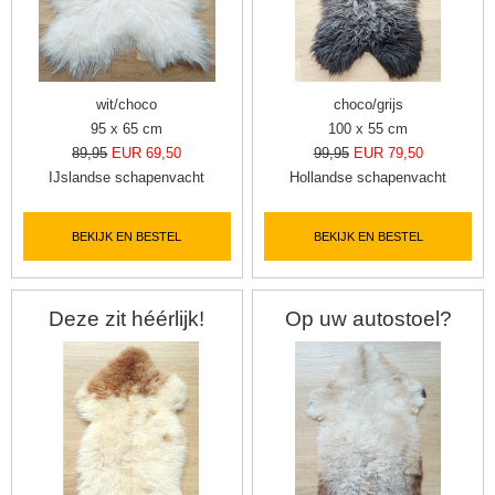
wit/choco
choco/grijs
95 x 65 cm
100 x 55 cm
89,95
EUR 69,50
99,95
EUR 79,50
IJslandse schapenvacht
Hollandse schapenvacht
BEKIJK EN BESTEL
BEKIJK EN BESTEL
Deze zit héérlijk!
Op uw autostoel?