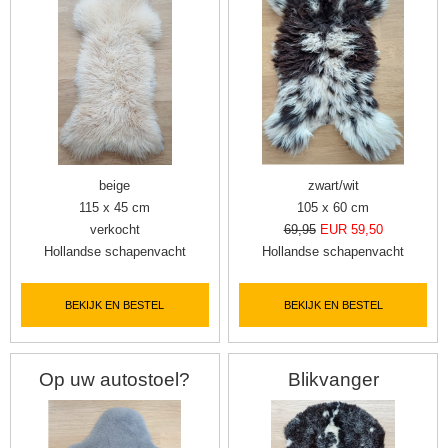
beige
zwart/wit
115 x 45 cm
105 x 60 cm
verkocht
69,95
EUR 59,50
Hollandse schapenvacht
Hollandse schapenvacht
BEKIJK EN BESTEL
BEKIJK EN BESTEL
Op uw autostoel?
Blikvanger