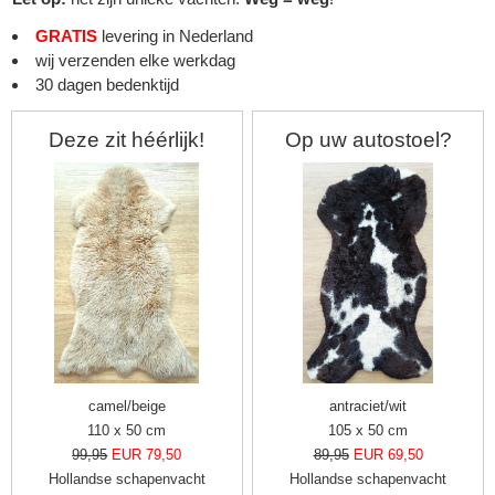
GRATIS
levering in Nederland
wij verzenden elke werkdag
30 dagen bedenktijd
Deze zit héérlijk!
Op uw autostoel?
▼
camel/beige
antraciet/wit
110 x 50 cm
105 x 50 cm
▼
99,95
EUR 79,50
89,95
EUR 69,50
Hollandse schapenvacht
Hollandse schapenvacht