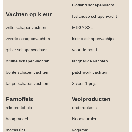
Gotland schapenvacht
Vachten op kleur
IJslandse schapenvacht
witte schapenvachten
MEGA XXL
zwarte schapenvachten
kleine schapenvachtjes
grijze schapenvachten
voor de hond
bruine schapenvachten
langharige vachten
bonte schapenvachten
patchwork vachten
taupe schapenvachten
2 voor 1 prijs
Pantoffels
Wolproducten
alle pantoffels
onderdekens
hoog model
Noorse truien
mocassins
yogamat