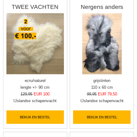
TWEE VACHTEN
Nergens anders
ecru/naturel
grijstinten
lengte +/- 90 cm
110 x 60 cm
129,95
EUR 100
99,95
EUR 79,50
IJslandse schapenvacht
IJslandse schapenvacht
BEKIJK EN BESTEL
BEKIJK EN BESTEL