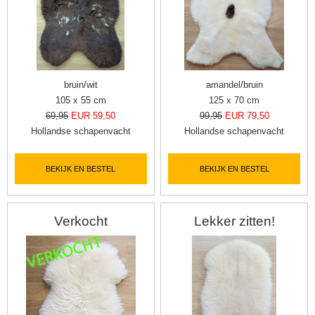
bruin/wit
amandel/bruin
105 x 55 cm
125 x 70 cm
69,95
EUR 59,50
99,95
EUR 79,50
Hollandse schapenvacht
Hollandse schapenvacht
BEKIJK EN BESTEL
BEKIJK EN BESTEL
Verkocht
Lekker zitten!