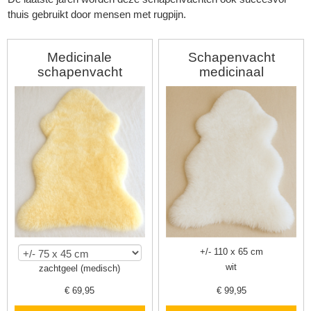
thuis gebruikt door mensen met rugpijn.
Medicinale
Schapenvacht
schapenvacht
medicinaal
▼
+/- 110 x 65 cm
wit
zachtgeel (medisch)
▼
€
69,95
€
99,95