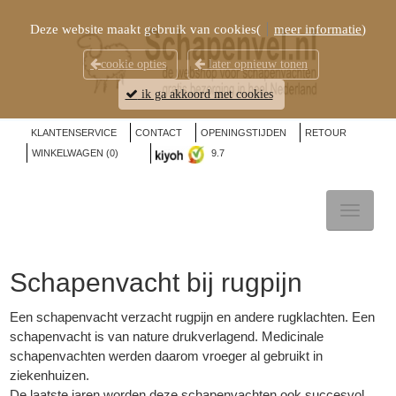
Deze website maakt gebruik van cookies(
meer informatie
)
cookie opties
later opnieuw tonen
ik ga akkoord met cookies
KLANTENSERVICE
CONTACT
OPENINGSTIJDEN
RETOUR
WINKELWAGEN (
0
)
9.7
TOGGL
NAVIG
Schapenvacht bij rugpijn
Een
schapenvacht
verzacht rugpijn en andere rugklachten. Een
schapenvacht is van nature drukverlagend. Medicinale
schapenvachten werden daarom vroeger al gebruikt in
ziekenhuizen.
De laatste jaren worden deze
schapenvachten
ook succesvol