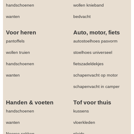
handschoenen
wollen knieband
wanten
bedvacht
Voor heren
Auto, motor, fiets
pantoffels
autostoelhoes pasvorm
wollen truien
stoelhoes universeel
handschoenen
fietszadeldekjes
wanten
schapenvacht op motor
schapenvacht in camper
Handen & voeten
Tof voor thuis
handschoenen
kussens
wanten
vloerkleden
Noorse sokken
plaids