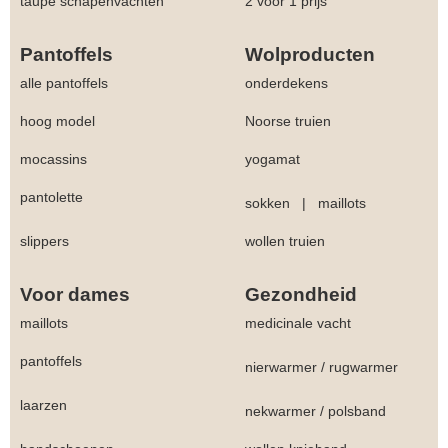
taupe schapenvachten
2 voor 1 prijs
Pantoffels
Wolproducten
alle pantoffels
onderdekens
hoog model
Noorse truien
mocassins
yogamat
pantolette
sokken
|
maillots
slippers
wollen truien
Voor dames
Gezondheid
maillots
medicinale vacht
pantoffels
nierwarmer
/
rugwarmer
laarzen
nekwarmer
/
polsband