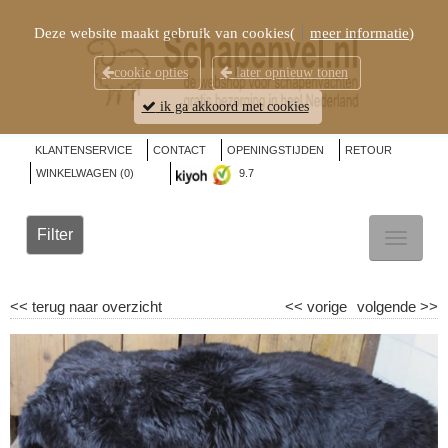
Deze website maakt gebruik van cookies(
meer informatie
)
cookie opties
later opnieuw tonen
ik ga akkoord met cookies
KLANTENSERVICE
CONTACT
OPENINGSTIJDEN
RETOUR
WINKELWAGEN (
0
)
9.7
Filter
TOGGL
NAVIG
<<
terug naar overzicht
<<
vorige
volgende
>>