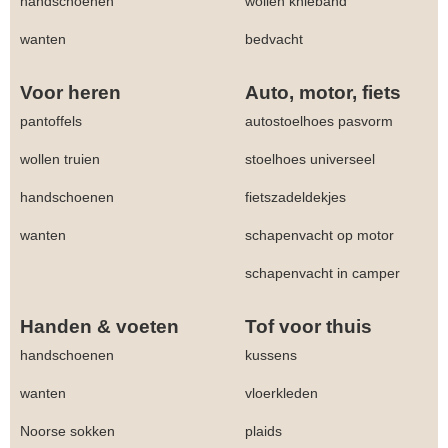
handschoenen
wollen knieband
wanten
bedvacht
Voor heren
Auto, motor, fiets
pantoffels
autostoelhoes pasvorm
wollen truien
stoelhoes universeel
handschoenen
fietszadeldekjes
wanten
schapenvacht op motor
schapenvacht in camper
Handen & voeten
Tof voor thuis
handschoenen
kussens
wanten
vloerkleden
Noorse sokken
plaids