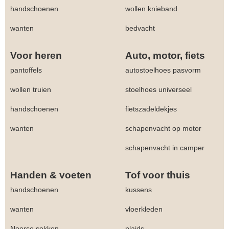
handschoenen
wollen knieband
wanten
bedvacht
Voor heren
Auto, motor, fiets
pantoffels
autostoelhoes pasvorm
wollen truien
stoelhoes universeel
handschoenen
fietszadeldekjes
wanten
schapenvacht op motor
schapenvacht in camper
Handen & voeten
Tof voor thuis
handschoenen
kussens
wanten
vloerkleden
Noorse sokken
plaids