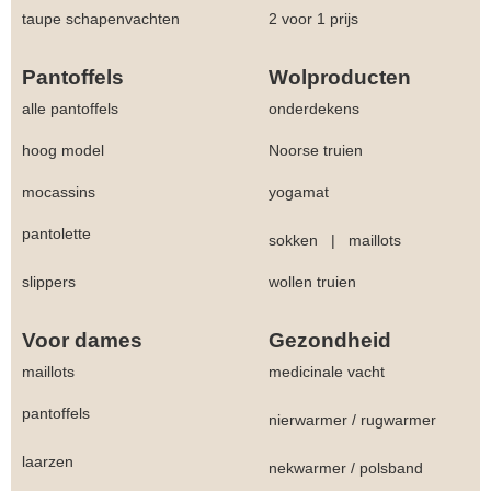
taupe schapenvachten
2 voor 1 prijs
Pantoffels
Wolproducten
alle pantoffels
onderdekens
hoog model
Noorse truien
mocassins
yogamat
pantolette
sokken
|
maillots
slippers
wollen truien
Voor dames
Gezondheid
maillots
medicinale vacht
pantoffels
nierwarmer
/
rugwarmer
laarzen
nekwarmer
/
polsband