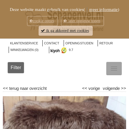
Deze website maakt gebruik van cookies(
meer informatie
)
cookie opties
later opnieuw tonen
ik ga akkoord met cookies
KLANTENSERVICE
CONTACT
OPENINGSTIJDEN
RETOUR
WINKELWAGEN (
0
)
9.7
Filter
TOGGL
NAVIG
<<
terug naar overzicht
<<
vorige
volgende
>>