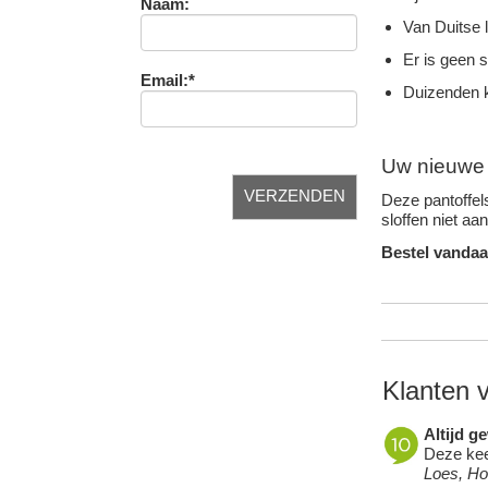
Naam:
Van Duitse 
Er is geen 
Email:*
Duizenden k
Uw nieuwe f
Deze pantoffels
sloffen niet aa
Bestel vandaa
Klanten 
Altijd g
Deze keer
Loes, H