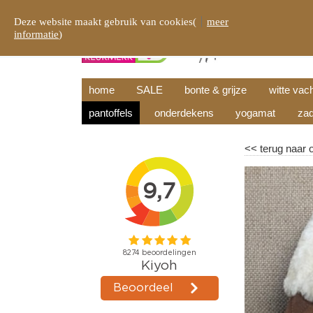
Deze website maakt gebruik van cookies(
meer
informatie
)
home
SALE
bonte & grijze
witte vac
pantoffels
onderdekens
yogamat
zad
<<
terug naar 