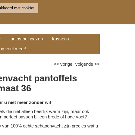
akkoord met cookies
JDEN
RETOUR
WINKELWAGEN (
0
)
9.7
r
autostoelhoezen
kussens
nog veel meer!
▼
<<
vorige
volgende
>>
nvacht pantoffels
 maat 36
ar u niet meer zonder wil
els die niet alleen heerlijk warm zijn, maar ook
l en perfect passen bij een brede of hoge voet?
s van 100% echte schapenvacht zijn precies wat u