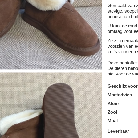
Gemaakt van z
stevige, soepel
boodschap buit
U kunt de rand
omlaag voor ee
Ze zijn gemaa
voorzien van ee
zelfs voor een 
Deze pantoffel
De dieren hebbe
niet voor de va
Geschikt voor
Maatadvies
Kleur
Zool
Maat
Leverbaar