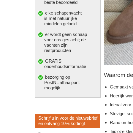
beste beoordeeld
elke
schapenvacht
is met natuurlijke
middelen gelooid
er wordt geen schaap
voor ons geslacht; de
vachten zijn
restproducten
GRATIS
onderhoudsinformatie
Waarom deze
bezorging op
PostNL afhaalpunt
Gemaakt va
mogelijk
Heerlijk wa
Ideaal voor
Stevige, so
Schrijf u in voor de nieuwsbrief
Rand omhoo
en ontvang 10% korting!
Tijdloze kleu