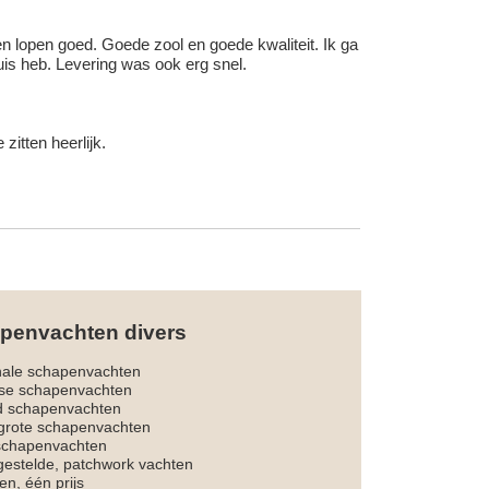
 en lopen goed. Goede zool en goede kwaliteit. Ik ga
uis heb. Levering was ook erg snel.
itten heerlijk.
penvachten divers
nale schapenvachten
dse schapenvachten
d schapenvachten
rote schapenvachten
 schapenvachten
estelde, patchwork vachten
en, één prijs