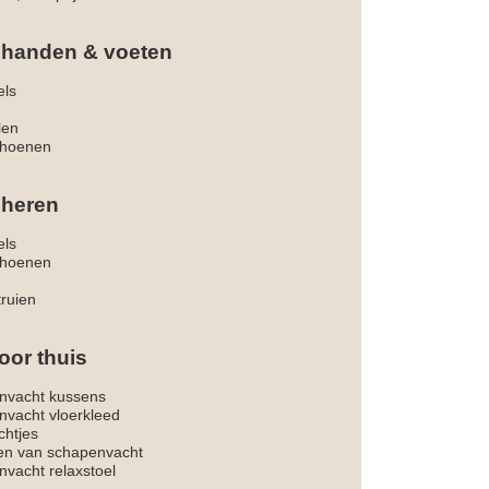
 handen & voeten
els
len
hoenen
 heren
els
hoenen
truien
oor thuis
nvacht kussens
nvacht vloerkleed
chtjes
ken van schapenvacht
vacht relaxstoel