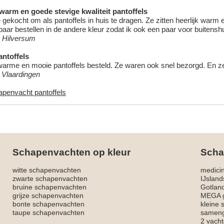
 warm en goede stevige kwaliteit pantoffels
 gekocht om als pantoffels in huis te dragen. Ze zitten heerlijk warm
aar bestellen in de andere kleur zodat ik ook een paar voor buitensh
 Hilversum
ntoffels
warme en mooie pantoffels besteld. Ze waren ook snel bezorgd. En ze z
, Vlaardingen
apenvacht pantoffels
Schapenvachten op kleur
Scha
witte schapenvachten
medici
zwarte schapenvachten
IJslan
bruine schapenvachten
Gotlan
grijze schapenvachten
MEGA g
bonte schapenvachten
kleine
taupe schapenvachten
sameng
2 vacht