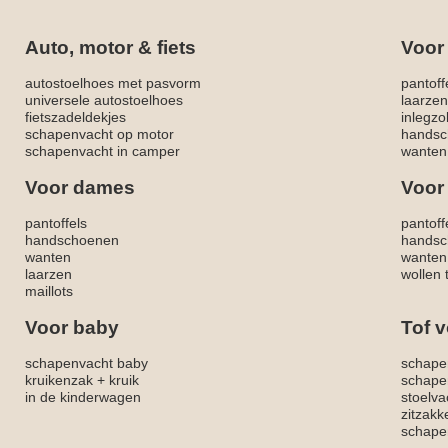
Auto, motor & fiets
Voor
autostoelhoes met pasvorm
pantoff
universele autostoelhoes
laarzen
fietszadeldekjes
inlegzo
schapenvacht op motor
handsc
schapenvacht in camper
wanten
Voor dames
Voor
pantoffels
pantoff
handschoenen
handsc
wanten
wanten
laarzen
wollen 
maillots
Voor baby
Tof v
schapenvacht baby
schape
kruikenzak + kruik
schape
in de kinderwagen
stoelva
zitzak
schapen