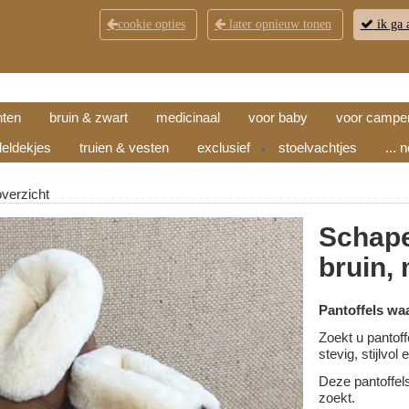
cookie opties
later opnieuw tonen
ik ga 
KLANTENSERVICE
CONTACT
OPENINGSTI
hten
bruin & zwart
medicinaal
voor baby
voor campe
eldekjes
truien & vesten
exclusief
stoelvachtjes
... 
▼
overzicht
Schape
bruin,
Pantoffels wa
Zoekt u pantoff
stevig, stijlvo
Deze pantoffel
zoekt.