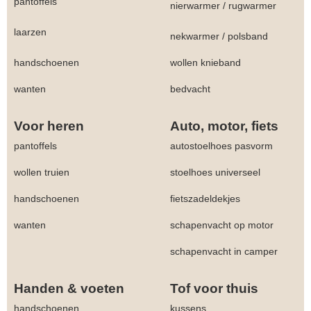
pantoffels
nierwarmer
/
rugwarmer
laarzen
nekwarmer
/
polsband
handschoenen
wollen knieband
wanten
bedvacht
Voor heren
Auto, motor, fiets
pantoffels
autostoelhoes pasvorm
wollen truien
stoelhoes universeel
handschoenen
fietszadeldekjes
wanten
schapenvacht op motor
schapenvacht in camper
Handen & voeten
Tof voor thuis
handschoenen
kussens