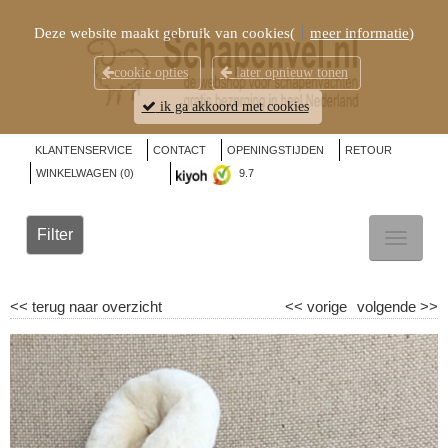
Deze website maakt gebruik van cookies(
meer informatie
)
cookie opties
later opnieuw tonen
ik ga akkoord met cookies
KLANTENSERVICE
CONTACT
OPENINGSTIJDEN
RETOUR
WINKELWAGEN (
0
)
9.7
Filter
TOGGL
NAVIG
<<
terug naar overzicht
<<
vorige
volgende
>>