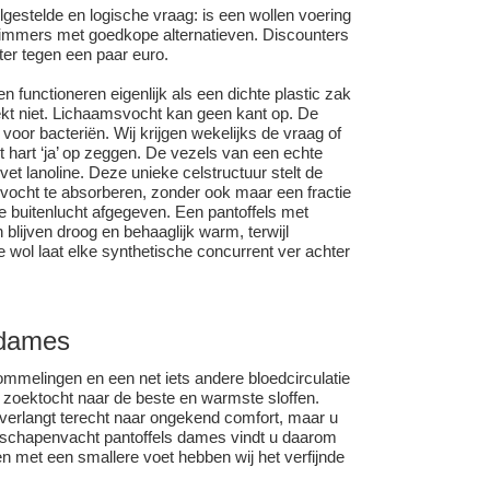
lgestelde en logische vraag: is een wollen voering
t immers met goedkope alternatieven. Discounters
er tegen een paar euro.
en functioneren eigenlijk als een dichte plastic zak
t niet. Lichaamsvocht kan geen kant op. De
or bacteriën. Wij krijgen wekelijks de vraag of
st hart ‘ja’ op zeggen. De vezels van een echte
vet lanoline. Deze unieke celstructuur stelt de
an vocht te absorberen, zonder ook maar een fractie
e buitenlucht afgegeven. Een pantoffels met
lijven droog en behaaglijk warm, terwijl
 wol laat elke synthetische concurrent ver achter
 dames
melingen en een net iets andere bloedcirculatie
 zoektocht naar de beste en warmste sloffen.
 verlangt terecht naar ongekend comfort, maar u
ctie schapenvacht pantoffels dames vindt u daarom
 met een smallere voet hebben wij het verfijnde