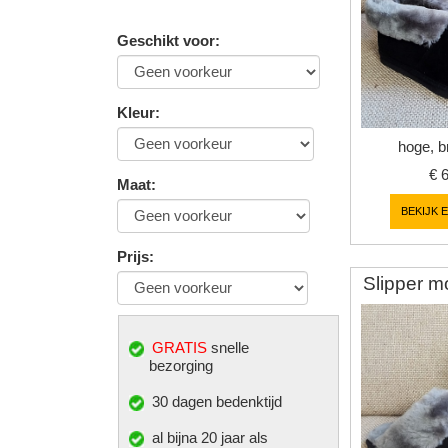
Geschikt voor
:
Kleur
:
hoge, b
€
Maat
:
BEKIJK 
Prijs
:
Slipper m
GRATIS
snelle
bezorging
30 dagen bedenktijd
al bijna 20 jaar als