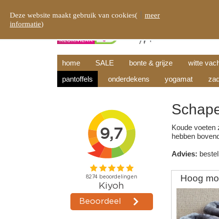
Deze website maakt gebruik van cookies(
meer
informatie
)
home
SALE
bonte & grijze
witte vac
pantoffels
onderdekens
yogamat
zad
Schape
Koude voeten z
hebben bovendi
Advies:
bestel
Hoog mod