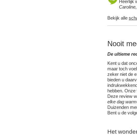
Heerlijk 
Caroline
Bekijk alle
sch
Nooit me
De ultieme re
Kent u dat onc
maar toch voel
zeker niet de 
bieden u daarvo
indrukwekkende
hebben. Onze
Deze review waa
elke dag warm
Duizenden mens
Bent u de vol
Het wonder