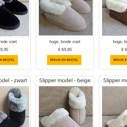
rede voet
hoge, brede voet
hoge, b
69,95
€
69,95
€
6
EN BESTEL
BEKIJK EN BESTEL
BEKIJK 
odel - zwart
Slipper model - beige
Slipper mo