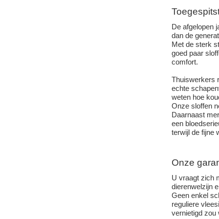
Toegespitst
De afgelopen j
dan de generat
Met de sterk s
goed paar slof
comfort.
Thuiswerkers r
echte schapen
weten hoe koud
Onze sloffen n
Daarnaast merk
een bloedserie
terwijl de fijn
Onze garant
U vraagt zich 
dierenwelzijn 
Geen enkel sch
reguliere vlee
vernietigd zou