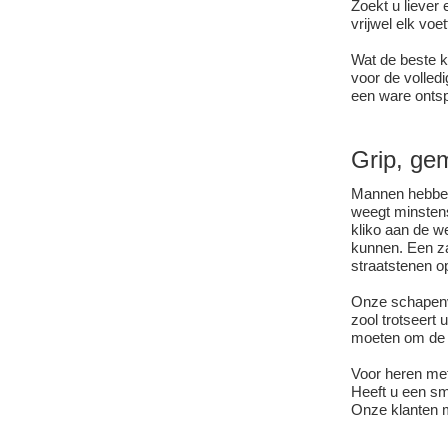
Zoekt u liever
vrijwel elk voe
Wat de beste k
voor de volledi
een ware onts
Grip, ge
Mannen hebben 
weegt minstens
kliko aan de we
kunnen. Een zac
straatstenen o
Onze schapenva
zool trotseert
moeten om de p
Voor heren met
Heeft u een sm
Onze klanten m