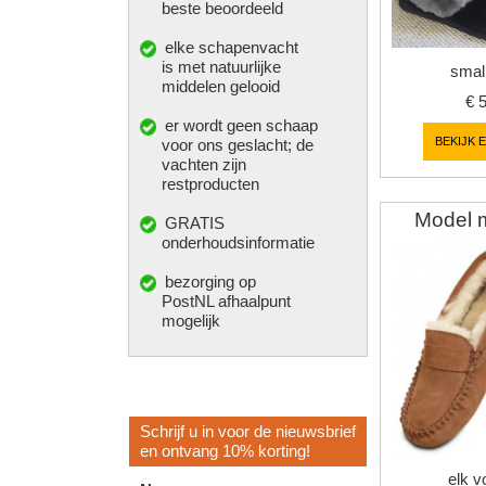
beste beoordeeld
elke
schapenvacht
is met natuurlijke
smal
middelen gelooid
€
er wordt geen schaap
BEKIJK 
voor ons geslacht; de
vachten zijn
restproducten
Model 
GRATIS
onderhoudsinformatie
bezorging op
PostNL afhaalpunt
mogelijk
Schrijf u in voor de nieuwsbrief
en ontvang 10% korting!
elk v