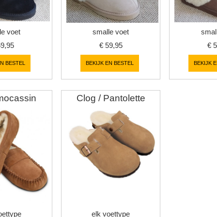
le voet
smalle voet
smal
59,95
€
59,95
€
5
EN BESTEL
BEKIJK EN BESTEL
BEKIJK 
mocassin
Clog / Pantolette
oettype
elk voettype