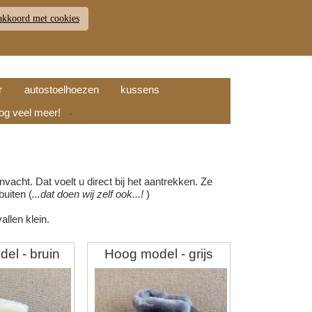
akkoord met cookies
JDEN
RETOUR
WINKELWAGEN (
0
)
9.7
r
autostoelhoezen
kussens
nog veel meer!
▼
acht. Dat voelt u direct bij het aantrekken. Ze
buiten (
...dat doen wij zelf ook...!
)
llen klein.
el - bruin
Hoog model - grijs