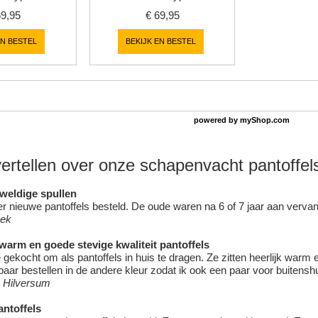
69,95
€
69,95
EN BESTEL
BEKIJK EN BESTEL
powered by
myShop.com
vertellen over onze schapenvacht pantoffel
eweldige spullen
 nieuwe pantoffels besteld. De oude waren na 6 of 7 jaar aan vervang
oek
 warm en goede stevige kwaliteit pantoffels
 gekocht om als pantoffels in huis te dragen. Ze zitten heerlijk warm
aar bestellen in de andere kleur zodat ik ook een paar voor buitensh
 Hilversum
ntoffels