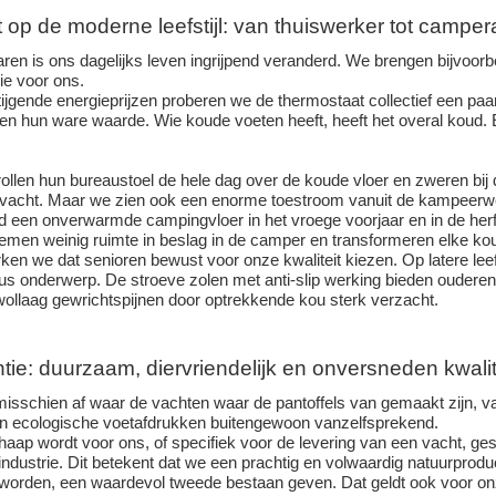
 op de moderne leefstijl: van thuiswerker tot camper
aren is ons dagelijks leven ingrijpend veranderd. We brengen bijvoorb
ie voor ons.
tijgende energieprijzen proberen we de thermostaat collectief een paa
fen hun ware waarde. Wie koude voeten heeft, heeft het overal koud. 
ollen hun bureaustoel de hele dag over de koude vloer en zweren bij 
vacht. Maar we zien ook een enorme toestroom vanuit de kampeerw
 een onverwarmde campingvloer in het vroege voorjaar en in de herfs
emen weinig ruimte in beslag in de camper en transformeren elke ko
en we dat senioren bewust voor onze kwaliteit kiezen. Op latere leefti
us onderwerp. De stroeve zolen met anti-slip werking bieden ouderen e
e wollaag gewrichtspijnen door optrekkende kou sterk verzacht.
ie: duurzaam, diervriendelijk en onversneden kwalit
misschien af waar de vachten waar de pantoffels van gemaakt zijn, v
en ecologische voetafdrukken buitengewoon vanzelfsprekend.
aap wordt voor ons, of specifiek voor de levering van een vacht, ges
sindustrie. Dit betekent dat we een prachtig en volwaardig natuurprodu
 worden, een waardevol tweede bestaan geven. Dat geldt ook voor on