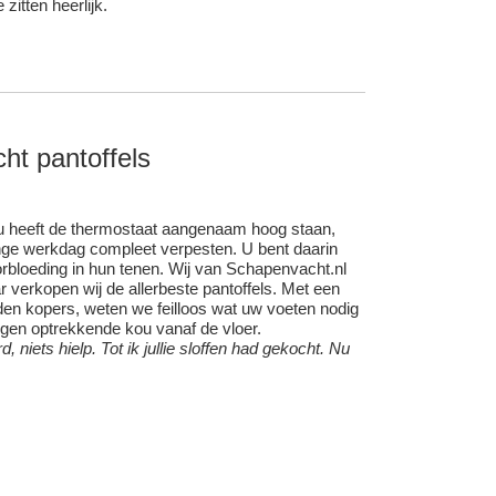
itten heerlijk.
cht
pantoffels
, u heeft de thermostaat aangenaam hoog staan,
nge werkdag compleet verpesten. U bent daarin
rbloeding in hun tenen. Wij van Schapenvacht.nl
r verkopen wij de allerbeste pantoffels. Met een
en kopers, weten we feilloos wat uw voeten nodig
tegen optrekkende kou vanaf de vloer.
, niets hielp. Tot ik jullie sloffen had gekocht. Nu