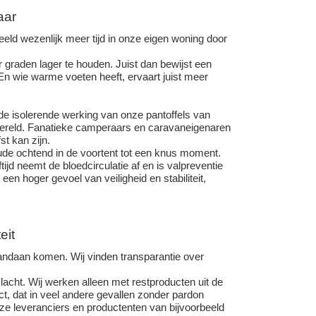
aar
eeld wezenlijk meer tijd in onze eigen woning door
r graden lager te houden. Juist dan bewijst een
En wie warme voeten heeft, ervaart juist meer
de isolerende werking van onze pantoffels van
ereld. Fanatieke camperaars en caravaneigenaren
t kan zijn.
ude ochtend in de voortent tot een knus moment.
jd neemt de bloedcirculatie af en is valpreventie
en hoger gevoel van veiligheid en stabiliteit,
eit
andaan komen. Wij vinden transparantie over
lacht. Wij werken alleen met restproducten uit de
ct, dat in veel andere gevallen zonder pardon
ze leveranciers en productenten van bijvoorbeeld