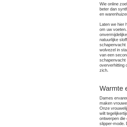
Wie online zoe
beter dan synt
en warenhuizen
Laten we hier h
om uw voeten.
onvermijdelijk
natuurlijke slo
schapenvacht
wolvezel in sta
van een second
schapenvacht c
oververhitting
zich.
Warmte e
Dames ervaren 
maken vrouwen 
Onze vrouwelij
wilt tegelijker
ontwerpen die 
slipper-mode. 