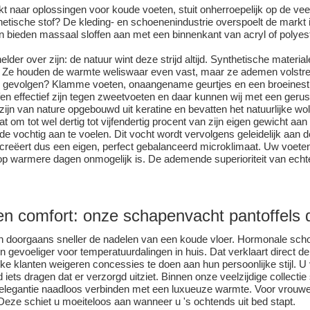
kt naar oplossingen voor koude voeten, stuit onherroepelijk op de vee
hetische stof? De kleding- en schoenenindustrie overspoelt de mark
 bieden massaal sloffen aan met een binnenkant van acryl of polyest
elder over zijn: de natuur wint deze strijd altijd. Synthetische material
 Ze houden de warmte weliswaar even vast, maar ze ademen volstrek
e gevolgen? Klamme voeten, onaangename geurtjes en een broeinest vo
ffen effectief zijn tegen zweetvoeten en daar kunnen wij met een geru
zijn van nature opgebouwd uit keratine en bevatten het natuurlijke wol
at om tot wel dertig tot vijfendertig procent van zijn eigen gewicht a
e vochtig aan te voelen. Dit vocht wordt vervolgens geleidelijk aan d
reëert dus een eigen, perfect gebalanceerd microklimaat. Uw voeten b
 op warmere dagen onmogelijk is. De ademende superioriteit van echte
n comfort: onze
schapenvacht
pantoffels
doorgaans sneller de nadelen van een koude vloer. Hormonale schom
gevoeliger voor temperatuurdalingen in huis. Dat verklaart direct de
ke klanten weigeren concessies te doen aan hun persoonlijke stijl. U
tijd iets dragen dat er verzorgd uitziet. Binnen onze veelzijdige colle
elegantie naadloos verbinden met een luxueuze warmte. Voor vrouwen
Deze schiet u moeiteloos aan wanneer u 's ochtends uit bed stapt.