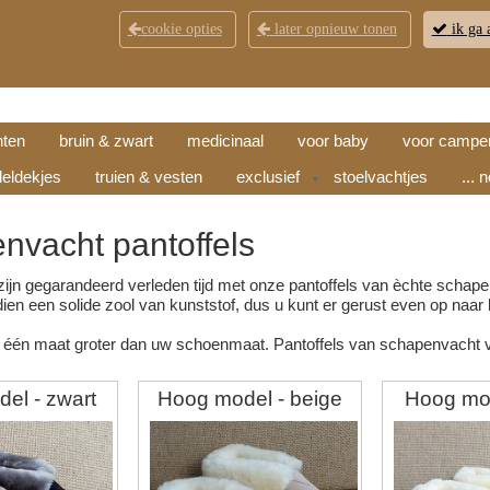
cookie opties
later opnieuw tonen
ik ga 
KLANTENSERVICE
CONTACT
OPENINGSTI
hten
bruin & zwart
medicinaal
voor baby
voor campe
eldekjes
truien & vesten
exclusief
stoelvachtjes
... 
▼
nvacht pantoffels
ijn gegarandeerd verleden tijd met onze pantoffels van èchte schapenv
en een solide zool van kunststof, dus u kunt er gerust even op naar 
 één maat groter dan uw schoenmaat. Pantoffels van schapenvacht va
el - zwart
Hoog model - beige
Hoog mod