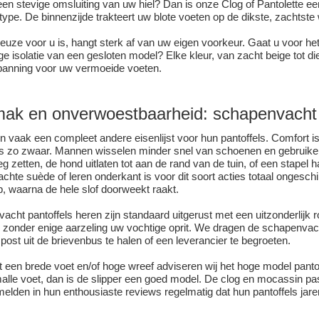
 een stevige omsluiting van uw hiel? Dan is onze Clog of Pantolette
ttype. De binnenzijde trakteert uw blote voeten op de dikste, zachtste 
euze voor u is, hangt sterk af van uw eigen voorkeur. Gaat u voor het
ge isolatie van een gesloten model? Elke kleur, van zacht beige tot di
panning voor uw vermoeide voeten.
mak en onverwoestbaarheid:
schapenvacht
vaak een compleet andere eisenlijst voor hun pantoffels. Comfort is
 zo zwaar. Mannen wisselen minder snel van schoenen en gebruiken h
g zetten, de hond uitlaten tot aan de rand van de tuin, of een stapel 
hte suède of leren onderkant is voor dit soort acties totaal ongeschi
p, waarna de hele slof doorweekt raakt.
cht pantoffels heren zijn standaard uitgerust met een uitzonderlijk 
 u zonder enige aarzeling uw vochtige oprit. We dragen de
schapenvac
ost uit de brievenbus te halen of een leverancier te begroeten.
 een brede voet en/of hoge wreef adviseren wij het hoge model pantof
alle voet, dan is de slipper een goed model. De clog en mocassin pas
elden in hun enthousiaste reviews regelmatig dat hun pantoffels ja