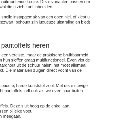
 een uitmuntende keuze. Deze varianten passen om
wol die u zich kunt inbeelden.
 snelle instapgemak van een open hiel, of kiest u
epzwart, behoudt zijn luxueuze uitstraling en biedt
pantoffels heren
 een vereiste, maar de praktische bruikbaarheid
un sloffen graag multifunctioneel. Even vlot de
haardhout uit de schuur halen; het moet allemaal
kt. Die materialen zuigen direct vocht van de
robuuste, harde kunststof zool. Met deze stevige
ht
pantoffels zelf ook als we even naar buiten
fels. Deze sluit hoog op de enkel aan.
sen bij elke voet.
ren meegaan.