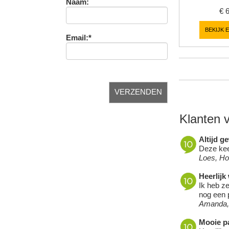
Naam:
€
BEKIJK 
Email:*
Klanten 
Altijd g
Deze keer
Loes, H
Heerlijk
Ik heb ze
nog een p
Amanda,
Mooie pa