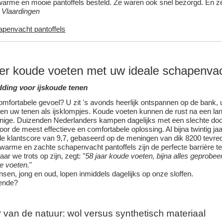
warme en mooie pantoffels besteld. Ze waren ook snel bezorgd. En ze z
, Vlaardingen
apenvacht pantoffels
er koude voeten met uw ideale
schapenva
dding voor ijskoude tenen
omfortabele gevoel? U zit 's avonds heerlijk ontspannen op de bank
en uw tenen als ijsklompjes. Koude voeten kunnen de rust na een la
enige. Duizenden Nederlanders kampen dagelijks met een slechte doo
or de meest effectieve en comfortabele oplossing. Al bijna twintig jaa
 klantscore van 9,7, gebaseerd op de meningen van dik 8200 tevred
 warme en zachte
schapenvacht
pantoffels zijn de perfecte barrière 
r we trots op zijn, zegt: "
58 jaar koude voeten, bijna alles geprobeerd
e voeten.
"
en, jong en oud, lopen inmiddels dagelijks op onze sloffen.
gende?
 van de natuur: wol versus synthetisch materiaal