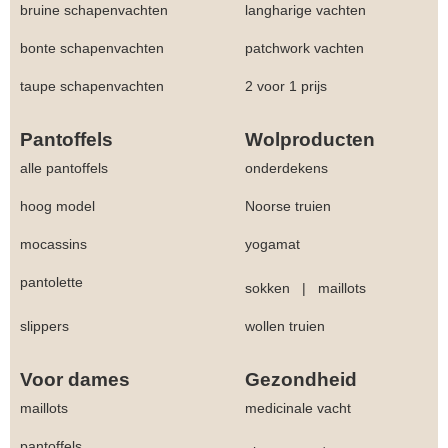
bruine schapenvachten
langharige vachten
bonte schapenvachten
patchwork vachten
taupe schapenvachten
2 voor 1 prijs
Pantoffels
Wolproducten
alle pantoffels
onderdekens
hoog model
Noorse truien
mocassins
yogamat
pantolette
sokken
|
maillots
slippers
wollen truien
Voor dames
Gezondheid
maillots
medicinale vacht
pantoffels