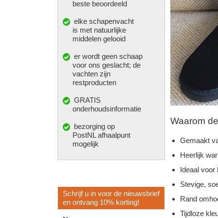
beste beoordeeld
elke
schapenvacht
is met natuurlijke
middelen gelooid
er wordt geen schaap
voor ons geslacht; de
vachten zijn
restproducten
GRATIS
onderhoudsinformatie
Waarom deze
bezorging op
PostNL afhaalpunt
Gemaakt va
mogelijk
Heerlijk wa
Ideaal voor
Stevige, so
Schrijf u in voor de nieuwsbrief
Rand omhoo
en ontvang 10% korting!
Tijdloze kleu