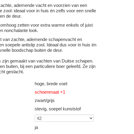
achte, ademende vacht en voorzien van een
e zool: ideaal voor in huis én zelfs voor een snelle
en de deur.
 omhoog zetten voor extra warme enkels of juist
n nonchalante look.
kt van zachte, ademende schapenvacht en
n soepele antislip zool. Ideaal dus voor in huis én
snelle boodschap buiten de deur.
s zijn gemaakt van vachten van Duitse schapen.
n buiten, bij een particuliere boer geleefd. Ze zijn
cht geslacht.
hoge, brede voet
schoenmaat +1
zwart/grijs
stevig, soepel kunststof
ja