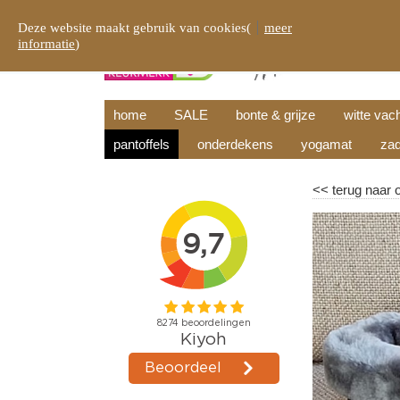
Deze website maakt gebruik van cookies(
meer
informatie
)
home
SALE
bonte & grijze
witte vac
pantoffels
onderdekens
yogamat
zad
<<
terug naar 