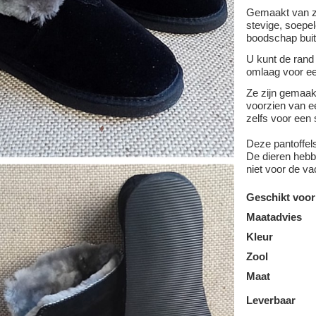
Gemaakt van z
stevige, soepel
boodschap buit
U kunt de rand
omlaag voor ee
Ze zijn gemaa
voorzien van ee
zelfs voor een 
Deze pantoffel
De dieren hebbe
niet voor de va
Geschikt voor
Maatadvies
Kleur
Zool
Maat
Leverbaar