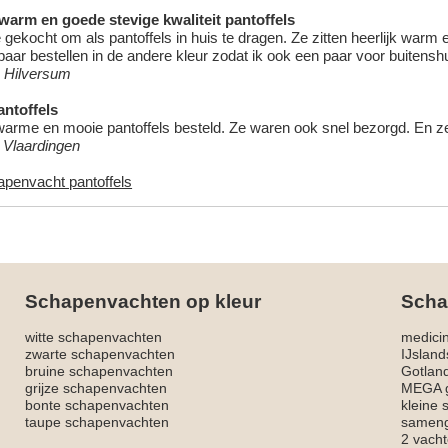
 warm en goede stevige kwaliteit pantoffels
 gekocht om als pantoffels in huis te dragen. Ze zitten heerlijk warm
aar bestellen in de andere kleur zodat ik ook een paar voor buitensh
 Hilversum
ntoffels
warme en mooie pantoffels besteld. Ze waren ook snel bezorgd. En ze z
, Vlaardingen
apenvacht pantoffels
Schapenvachten op kleur
Scha
witte schapenvachten
medici
zwarte schapenvachten
IJslan
bruine schapenvachten
Gotlan
grijze schapenvachten
MEGA g
bonte schapenvachten
kleine
taupe schapenvachten
sameng
2 vacht