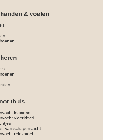
 handen & voeten
els
len
hoenen
 heren
els
hoenen
truien
oor thuis
nvacht kussens
nvacht vloerkleed
chtjes
ken van schapenvacht
vacht relaxstoel