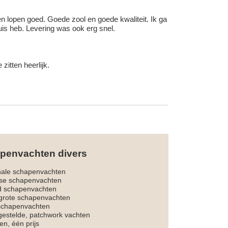
 en lopen goed. Goede zool en goede kwaliteit. Ik ga
uis heb. Levering was ook erg snel.
itten heerlijk.
penvachten divers
nale schapenvachten
dse schapenvachten
d schapenvachten
rote schapenvachten
 schapenvachten
estelde, patchwork vachten
en, één prijs