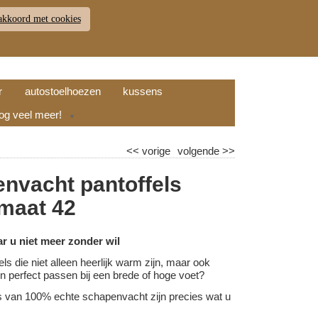
akkoord met cookies
JDEN
RETOUR
WINKELWAGEN (
0
)
9.7
r
autostoelhoezen
kussens
nog veel meer!
▼
<<
vorige
volgende
>>
nvacht pantoffels
 maat 42
ar u niet meer zonder wil
els die niet alleen heerlijk warm zijn, maar ook
l en perfect passen bij een brede of hoge voet?
s van 100% echte schapenvacht zijn precies wat u