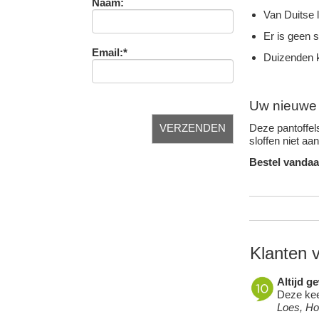
Naam:
Van Duitse 
Er is geen 
Email:*
Duizenden k
Uw nieuwe f
Deze pantoffels
sloffen niet aa
Bestel vandaa
Klanten 
Altijd g
Deze keer
Loes, H