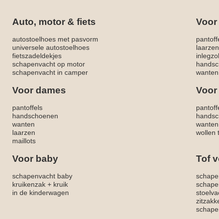
Auto, motor & fiets
Voor
autostoelhoes met pasvorm
pantoff
universele autostoelhoes
laarzen
fietszadeldekjes
inlegzo
schapenvacht op motor
handsc
schapenvacht in camper
wanten
Voor dames
Voor
pantoffels
pantoff
handschoenen
handsc
wanten
wanten
laarzen
wollen 
maillots
Voor baby
Tof v
schapenvacht baby
schape
kruikenzak + kruik
schape
in de kinderwagen
stoelva
zitzak
schapen