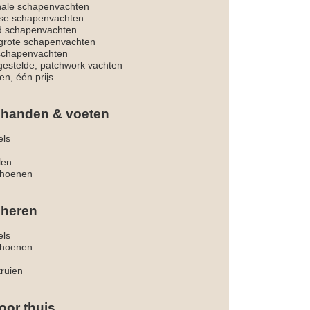
nale schapenvachten
dse schapenvachten
d schapenvachten
rote schapenvachten
 schapenvachten
estelde, patchwork vachten
en, één prijs
 handen & voeten
els
len
hoenen
 heren
els
hoenen
truien
oor thuis