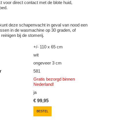
kt voor direct contact met de blote huid,
 bed.
 kunt deze schapenvacht in geval van nood een
ssen in de wasmachine op 30 graden, of
reinigen bij de stomerij.
+/- 110 x 65 cm
wit
ongeveer 3 cm
r
581
Gratis bezorgd binnen
Nederland!
ja
€
99,95
BESTEL