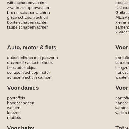
witte schapenvachten
medici
zwarte schapenvachten
IJslan
bruine schapenvachten
Gotlan
grijze schapenvachten
MEGA g
bonte schapenvachten
kleine
taupe schapenvachten
sameng
2 vacht
Auto, motor & fiets
Voor
autostoelhoes met pasvorm
pantoff
universele autostoelhoes
laarzen
fietszadeldekjes
inlegzo
schapenvacht op motor
handsc
schapenvacht in camper
wanten
Voor dames
Voor
pantoffels
pantoff
handschoenen
handsc
wanten
wanten
laarzen
wollen 
maillots
Voor baby
Tof v