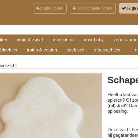
cookie opties
later opnieuw tonen
ik ga 
KLANTENSERVICE
CONTACT
OPENINGSTI
hten
bruin & zwart
medicinaal
voor baby
voor campe
eldekjes
truien & vesten
exclusief
stoelvachtjes
... 
▼
overzicht
Schape
Heeft u last v
spieren? Of zo
(rol)stoel? Dan
oplossing.
Deze vacht hee
hij gegarandeer