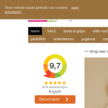
Deze website maakt gebruik van cookies(
meer
informatie
)
home
SALE
bonte & grijze
witte vac
pantoffels
onderdekens
yogamat
zad
<<
terug naar 