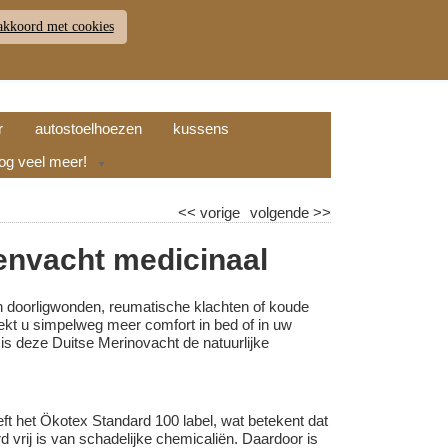
akkoord met cookies
JDEN
RETOUR
WINKELWAGEN (
0
)
9.7
r
autostoelhoezen
kussens
nog veel meer!
▼
<<
vorige
volgende
>>
nvacht medicinaal
an doorligwonden, reumatische klachten of koude
ekt u simpelweg meer comfort in bed of in uw
 is deze Duitse Merinovacht de natuurlijke
ft het Ökotex Standard 100 label, wat betekent dat
d vrij is van schadelijke chemicaliën. Daardoor is