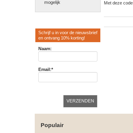
mogelijk
Met deze code 
Schrijf u in voor de nieuwsbrief
en ontvang 10% korting!
Naam:
Email:*
Populair