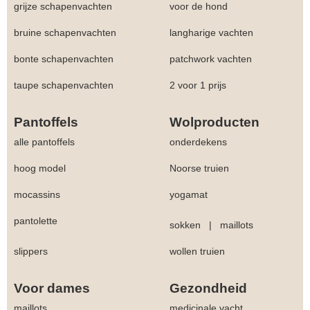
grijze schapenvachten
voor de hond
bruine schapenvachten
langharige vachten
bonte schapenvachten
patchwork vachten
taupe schapenvachten
2 voor 1 prijs
Pantoffels
Wolproducten
alle pantoffels
onderdekens
hoog model
Noorse truien
mocassins
yogamat
pantolette
sokken
|
maillots
slippers
wollen truien
Voor dames
Gezondheid
maillots
medicinale vacht