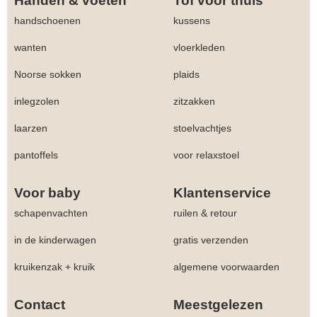
Handen & voeten
Tof voor thuis
handschoenen
kussens
wanten
vloerkleden
Noorse sokken
plaids
inlegzolen
zitzakken
laarzen
stoelvachtjes
pantoffels
voor relaxstoel
Voor baby
Klantenservice
schapenvachten
ruilen & retour
in de kinderwagen
gratis verzenden
kruikenzak + kruik
algemene voorwaarden
Contact
Meestgelezen