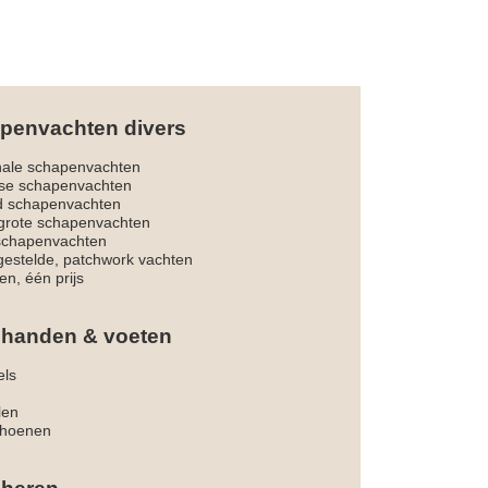
penvachten divers
nale schapenvachten
dse schapenvachten
d schapenvachten
rote schapenvachten
 schapenvachten
estelde, patchwork vachten
en, één prijs
 handen & voeten
els
len
hoenen