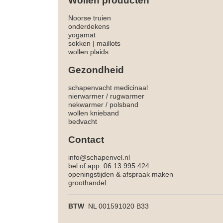
Wollen producten
Noorse truien
onderdekens
yogamat
sokken
|
maillots
wollen plaids
Gezondheid
schapenvacht medicinaal
nierwarmer
/
rugwarmer
nekwarmer
/
polsband
wollen knieband
bedvacht
Contact
info@schapenvel.nl
bel of app: 06 13 995 424
openingstijden & afspraak maken
groothandel
BTW
NL 001591020 B33