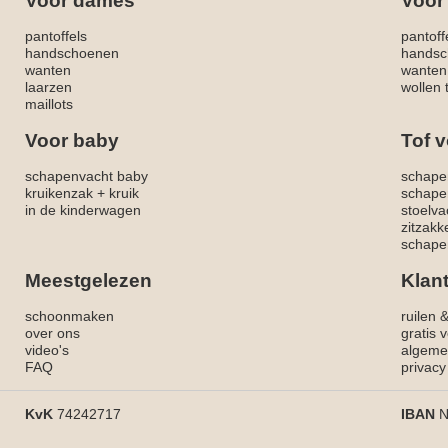
Voor dames
Voor
pantoffels
pantoff
handschoenen
handsc
wanten
wanten
laarzen
wollen 
maillots
Voor baby
Tof v
schapenvacht baby
schape
kruikenzak + kruik
schape
in de kinderwagen
stoelva
zitzak
schapen
Meestgelezen
Klan
schoonmaken
ruilen 
over ons
gratis 
video's
algeme
FAQ
privacy
KvK
74242717
IBAN
N