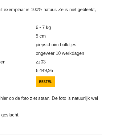
it exemplaar is 100% natuur. Ze is niet gebleekt,
6 - 7 kg
5 cm
piepschuim bolletjes
ongeveer 10 werkdagen
er
zz03
€ 449,95
BESTEL
r op de foto ziet staan. De foto is natuurlijk wel
 geslacht.