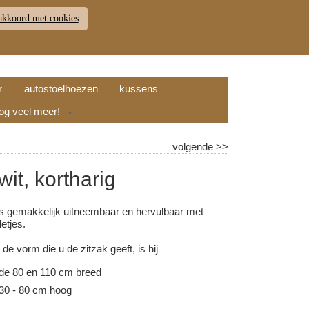
akkoord met cookies
JDEN
RETOUR
WINKELWAGEN (
0
)
9.7
r
autostoelhoezen
kussens
nog veel meer!
▼
volgende
>>
wit, kortharig
s gemakkelijk uitneembaar en hervulbaar met
etjes.
 de vorm die u de zitzak geeft, is hij
e 80 en 110 cm breed
0 - 80 cm hoog