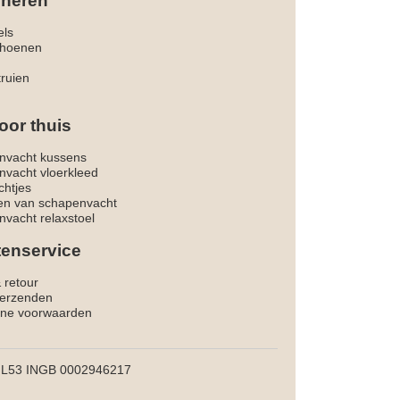
 heren
els
hoenen
truien
oor thuis
nvacht kussens
nvacht vloerkleed
chtjes
ken van schapenvacht
vacht relaxstoel
tenservice
& retour
verzenden
ne voorwaarden
L53 INGB 0002946217