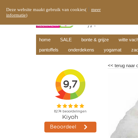
Deze website maakt gebruik van cookies(
meer
informatie
)
home
SALE
bonte & grijze
witte vac
pantoffels
onderdekens
yogamat
zad
<<
terug naar 