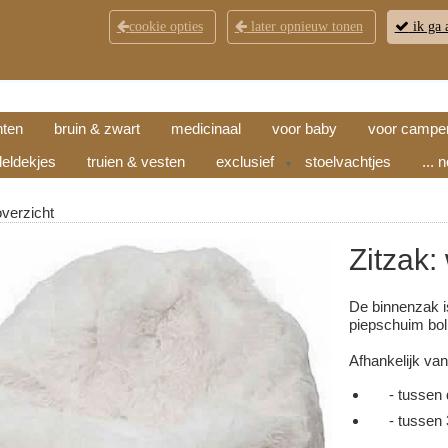
cookie opties
later opnieuw tonen
ik ga 
KLANTENSERVICE
CONTACT
OPENINGSTI
hten
bruin & zwart
medicinaal
voor baby
voor campe
eldekjes
truien & vesten
exclusief
stoelvachtjes
... 
▼
overzicht
Zitzak: 
De binnenzak i
piepschuim boll
Afhankelijk van
- tussen d
- tussen 3