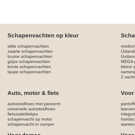
Schapenvachten op kleur
Scha
witte schapenvachten
medici
zwarte schapenvachten
IJslan
bruine schapenvachten
Gotlan
grijze schapenvachten
MEGA g
bonte schapenvachten
kleine
taupe schapenvachten
sameng
2 vacht
Auto, motor & fiets
Voor
autostoelhoes met pasvorm
pantoff
universele autostoelhoes
laarzen
fietszadeldekjes
inlegzo
schapenvacht op motor
handsc
schapenvacht in camper
wanten