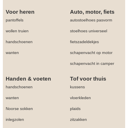
Voor heren
Auto, motor, fiets
pantoffels
autostoelhoes pasvorm
wollen truien
stoelhoes universeel
handschoenen
fietszadeldekjes
wanten
schapenvacht op motor
schapenvacht in camper
Handen & voeten
Tof voor thuis
handschoenen
kussens
wanten
vloerkleden
Noorse sokken
plaids
inlegzolen
zitzakken