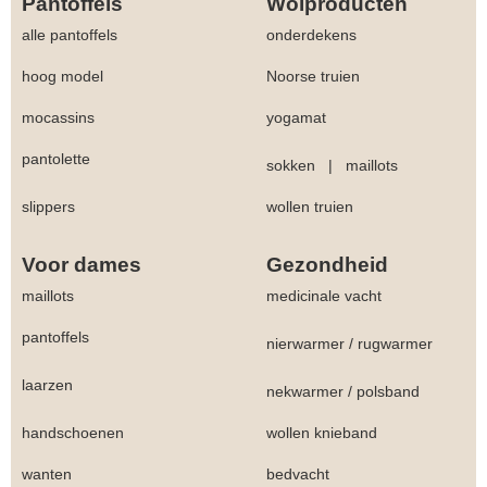
Pantoffels
Wolproducten
alle pantoffels
onderdekens
hoog model
Noorse truien
mocassins
yogamat
pantolette
sokken
|
maillots
slippers
wollen truien
Voor dames
Gezondheid
maillots
medicinale vacht
pantoffels
nierwarmer
/
rugwarmer
laarzen
nekwarmer
/
polsband
handschoenen
wollen knieband
wanten
bedvacht