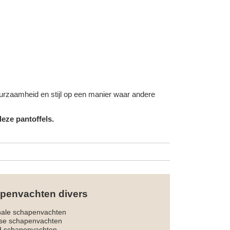
duurzaamheid en stijl op een manier waar andere
eze pantoffels.
penvachten divers
nale schapenvachten
dse schapenvachten
d schapenvachten