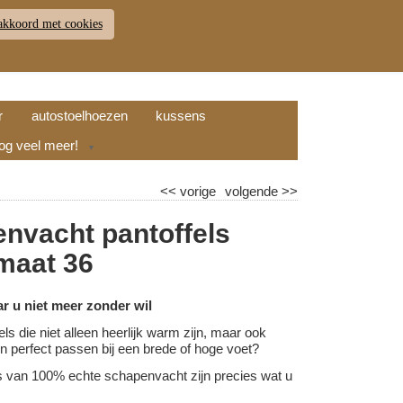
akkoord met cookies
JDEN
RETOUR
WINKELWAGEN (
0
)
9.7
r
autostoelhoezen
kussens
nog veel meer!
▼
<<
vorige
volgende
>>
nvacht pantoffels
 maat 36
ar u niet meer zonder wil
els die niet alleen heerlijk warm zijn, maar ook
l en perfect passen bij een brede of hoge voet?
s van 100% echte schapenvacht zijn precies wat u