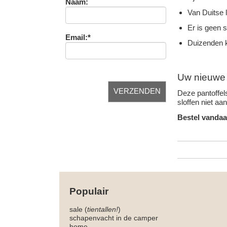
Naam:
Van Duitse 
Er is geen 
Email:*
Duizenden k
Uw nieuwe f
Deze pantoffels
sloffen niet aa
Bestel vandaa
Populair
sale (
tientallen!
)
schapenvacht in de camper
home