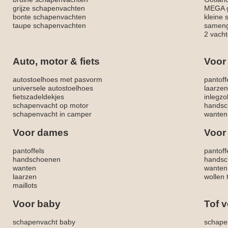
grijze schapenvachten
MEGA g
bonte schapenvachten
kleine
taupe schapenvachten
sameng
2 vacht
Auto, motor & fiets
Voor
autostoelhoes met pasvorm
pantoff
universele autostoelhoes
laarzen
fietszadeldekjes
inlegzo
schapenvacht op motor
handsc
schapenvacht in camper
wanten
Voor dames
Voor
pantoffels
pantoff
handschoenen
handsc
wanten
wanten
laarzen
wollen 
maillots
Voor baby
Tof v
schapenvacht baby
schape