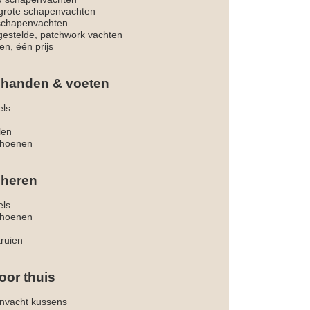
rote schapenvachten
 schapenvachten
estelde, patchwork vachten
en, één prijs
 handen & voeten
els
len
hoenen
 heren
els
hoenen
truien
oor thuis
nvacht kussens