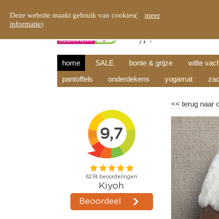
Deze website maakt gebruik van cookies(
meer
informatie
)
home
SALE
bonte & grijze
witte vac
pantoffels
onderdekens
yogamat
zad
<<
terug naar 