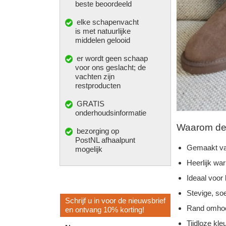
beste beoordeeld
elke
schapenvacht
is met natuurlijke
middelen gelooid
er wordt geen schaap
voor ons geslacht; de
vachten zijn
restproducten
GRATIS
onderhoudsinformatie
Waarom deze
bezorging op
PostNL afhaalpunt
Gemaakt va
mogelijk
Heerlijk wa
Ideaal voor
Stevige, so
Schrijf u in voor de nieuwsbrief
Rand omhoo
en ontvang 10% korting!
Tijdloze kleu