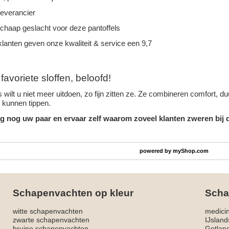
leverancier
schaap geslacht voor deze pantoffels
lanten geven onze kwaliteit & service een 9,7
avoriete sloffen, beloofd!
 wilt u niet meer uitdoen, zo fijn zitten ze. Ze combineren comfort, 
n kunnen tippen.
g nog uw paar en ervaar zelf waarom zoveel klanten zweren bij d
powered by
myShop.com
Schapenvachten op kleur
Scha
witte schapenvachten
medici
zwarte schapenvachten
IJslan
bruine schapenvachten
Gotlan