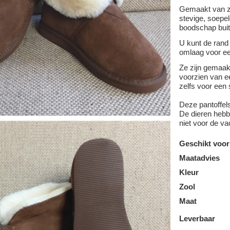
Gemaakt van z
stevige, soepel
boodschap buit
U kunt de rand
omlaag voor ee
Ze zijn gemaa
voorzien van ee
zelfs voor een 
Deze pantoffel
De dieren hebbe
niet voor de va
Geschikt voor
Maatadvies
Kleur
Zool
Maat
Leverbaar