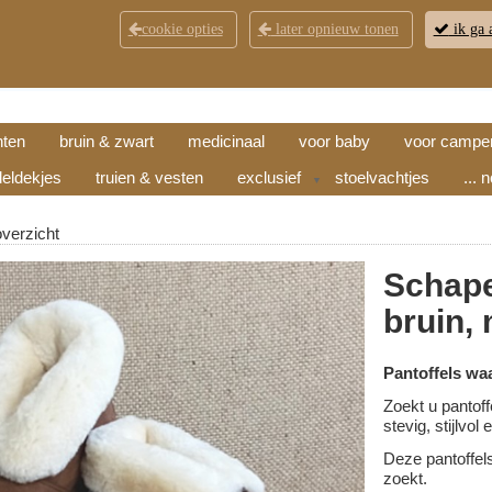
cookie opties
later opnieuw tonen
ik ga 
KLANTENSERVICE
CONTACT
OPENINGSTI
hten
bruin & zwart
medicinaal
voor baby
voor campe
eldekjes
truien & vesten
exclusief
stoelvachtjes
... 
▼
overzicht
Schape
bruin,
Pantoffels wa
Zoekt u pantoff
stevig, stijlvo
Deze pantoffel
zoekt.