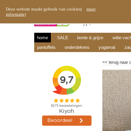
Deze website maakt gebruik van cookies(
meer
informatie
)
home
SALE
bonte & grijze
witte vac
pantoffels
onderdekens
yogamat
zad
<<
terug naar 