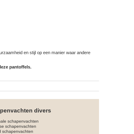
duurzaamheid en stijl op een manier waar andere
eze pantoffels.
penvachten divers
nale schapenvachten
dse schapenvachten
d schapenvachten