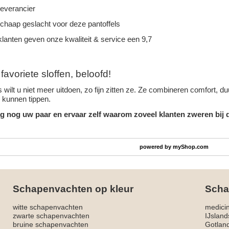
leverancier
schaap geslacht voor deze pantoffels
lanten geven onze kwaliteit & service een 9,7
avoriete sloffen, beloofd!
 wilt u niet meer uitdoen, zo fijn zitten ze. Ze combineren comfort, 
n kunnen tippen.
g nog uw paar en ervaar zelf waarom zoveel klanten zweren bij d
powered by
myShop.com
Schapenvachten op kleur
Scha
witte schapenvachten
medici
zwarte schapenvachten
IJslan
bruine schapenvachten
Gotlan