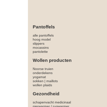
Pantoffels
alle pantoffels
hoog model
slippers
mocassins
pantolette
Wollen producten
Noorse truien
onderdekens
yogamat
sokken
|
maillots
wollen plaids
Gezondheid
schapenvacht medicinaal
nierwarmer
/
rugwarmer