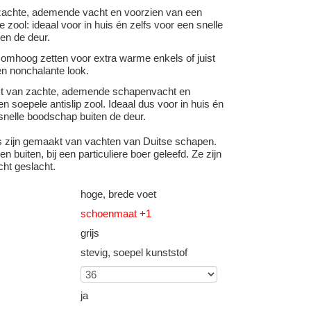
achte, ademende vacht en voorzien van een
e zool: ideaal voor in huis én zelfs voor een snelle
en de deur.
 omhoog zetten voor extra warme enkels of juist
n nonchalante look.
kt van zachte, ademende schapenvacht en
n soepele antislip zool. Ideaal dus voor in huis én
snelle boodschap buiten de deur.
s zijn gemaakt van vachten van Duitse schapen.
n buiten, bij een particuliere boer geleefd. Ze zijn
cht geslacht.
hoge, brede voet
schoenmaat +1
grijs
stevig, soepel kunststof
ja