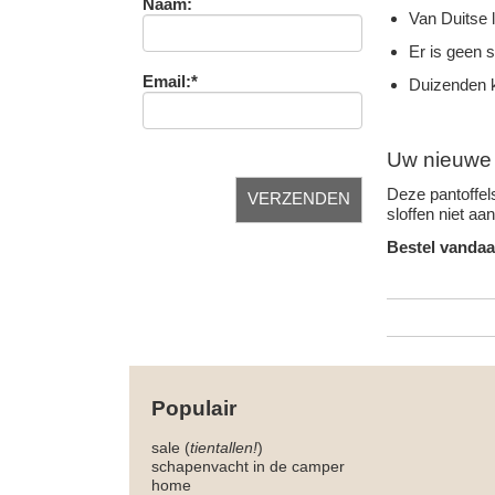
Naam:
Van Duitse 
Er is geen 
Email:*
Duizenden k
Uw nieuwe f
Deze pantoffels
sloffen niet aa
Bestel vandaa
Populair
sale (
tientallen!
)
schapenvacht in de camper
home