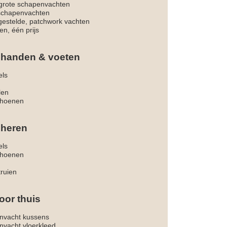
rote schapenvachten
 schapenvachten
estelde, patchwork vachten
en, één prijs
 handen & voeten
els
len
hoenen
 heren
els
hoenen
truien
oor thuis
nvacht kussens
nvacht vloerkleed