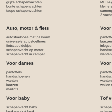
grijze schapenvachten
MEGA g
bonte schapenvachten
kleine
taupe schapenvachten
sameng
2 vacht
Auto, motor & fiets
Voor
autostoelhoes met pasvorm
pantoff
universele autostoelhoes
laarzen
fietszadeldekjes
inlegzo
schapenvacht op motor
handsc
schapenvacht in camper
wanten
Voor dames
Voor
pantoffels
pantoff
handschoenen
handsc
wanten
wanten
laarzen
wollen 
maillots
Voor baby
Tof v
schapenvacht baby
schape
kruikenzak + kruik
schape