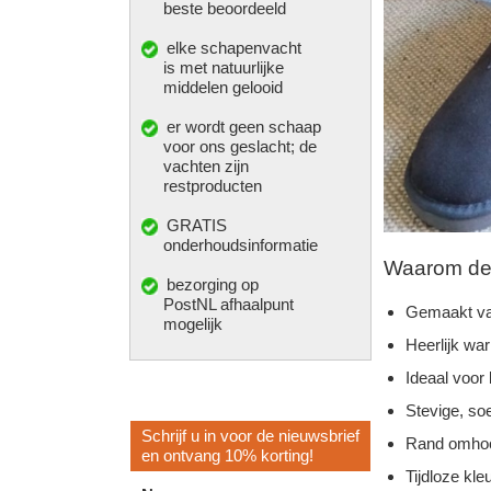
beste beoordeeld
elke
schapenvacht
is met natuurlijke
middelen gelooid
er wordt geen schaap
voor ons geslacht; de
vachten zijn
restproducten
GRATIS
onderhoudsinformatie
Waarom deze
bezorging op
PostNL afhaalpunt
Gemaakt va
mogelijk
Heerlijk wa
Ideaal voor
Stevige, so
Schrijf u in voor de nieuwsbrief
Rand omhoo
en ontvang 10% korting!
Tijdloze kleu