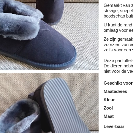
Gemaakt van z
stevige, soepel
boodschap buit
U kunt de rand
omlaag voor ee
Ze zijn gemaa
voorzien van ee
zelfs voor een 
Deze pantoffel
De dieren hebbe
niet voor de va
Geschikt voor
Maatadvies
Kleur
Zool
Maat
Leverbaar