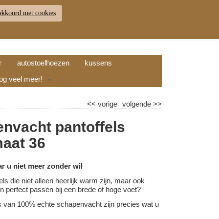
akkoord met cookies
JDEN
RETOUR
WINKELWAGEN (
0
)
9.7
r
autostoelhoezen
kussens
nog veel meer!
▼
<<
vorige
volgende
>>
nvacht pantoffels
maat 36
ar u niet meer zonder wil
els die niet alleen heerlijk warm zijn, maar ook
l en perfect passen bij een brede of hoge voet?
s van 100% echte schapenvacht zijn precies wat u