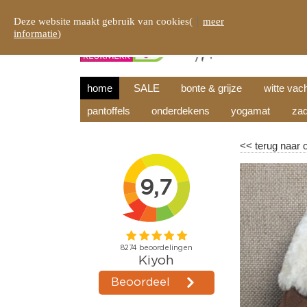
Deze website maakt gebruik van cookies(
meer
informatie
)
home
SALE
bonte & grijze
witte vac
pantoffels
onderdekens
yogamat
zad
<<
terug naar 