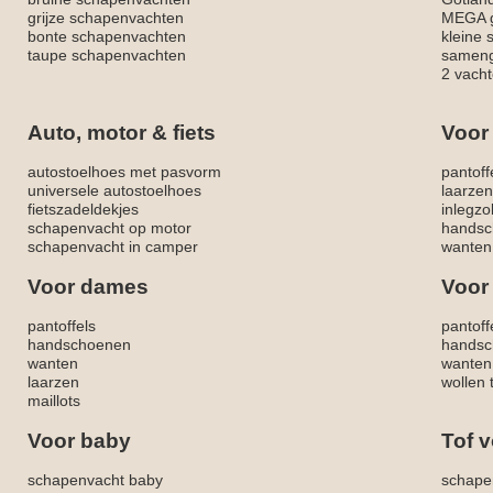
grijze schapenvachten
MEGA g
bonte schapenvachten
kleine
taupe schapenvachten
sameng
2 vacht
Auto, motor & fiets
Voor
autostoelhoes met pasvorm
pantoff
universele autostoelhoes
laarzen
fietszadeldekjes
inlegzo
schapenvacht op motor
handsc
schapenvacht in camper
wanten
Voor dames
Voor
pantoffels
pantoff
handschoenen
handsc
wanten
wanten
laarzen
wollen 
maillots
Voor baby
Tof v
schapenvacht baby
schape