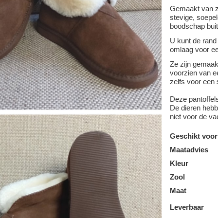
Gemaakt van z
stevige, soepel
boodschap buit
U kunt de rand
omlaag voor ee
Ze zijn gemaa
voorzien van ee
zelfs voor een 
Deze pantoffel
De dieren hebbe
niet voor de va
Geschikt voor
Maatadvies
Kleur
Zool
Maat
Leverbaar