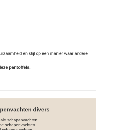
duurzaamheid en stijl op een manier waar andere
eze pantoffels.
penvachten divers
nale schapenvachten
dse schapenvachten
d schapenvachten