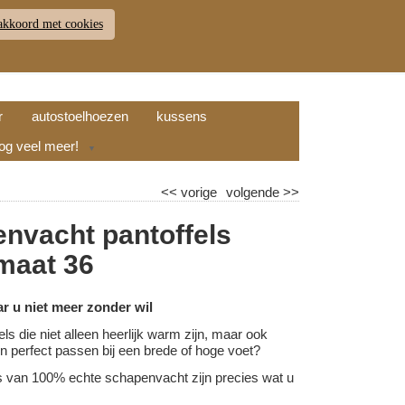
akkoord met cookies
JDEN
RETOUR
WINKELWAGEN (
0
)
9.7
r
autostoelhoezen
kussens
nog veel meer!
▼
<<
vorige
volgende
>>
nvacht pantoffels
 maat 36
ar u niet meer zonder wil
els die niet alleen heerlijk warm zijn, maar ook
l en perfect passen bij een brede of hoge voet?
s van 100% echte schapenvacht zijn precies wat u