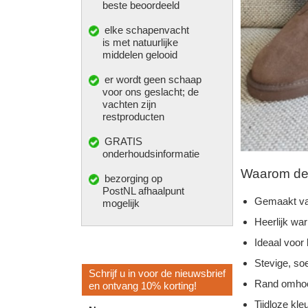
beste beoordeeld
elke
schapenvacht
is met natuurlijke
middelen gelooid
er wordt geen schaap
voor ons geslacht; de
vachten zijn
restproducten
GRATIS
onderhoudsinformatie
Waarom deze
bezorging op
PostNL afhaalpunt
Gemaakt va
mogelijk
Heerlijk wa
Ideaal voor
Stevige, so
Schrijf u in voor de nieuwsbrief
Rand omhoo
en ontvang 10% korting!
Tijdloze kleu