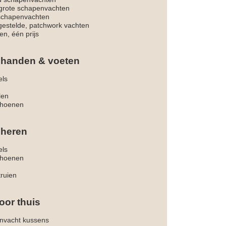
rote schapenvachten
 schapenvachten
estelde, patchwork vachten
en, één prijs
 handen & voeten
els
len
hoenen
 heren
els
hoenen
truien
oor thuis
nvacht kussens