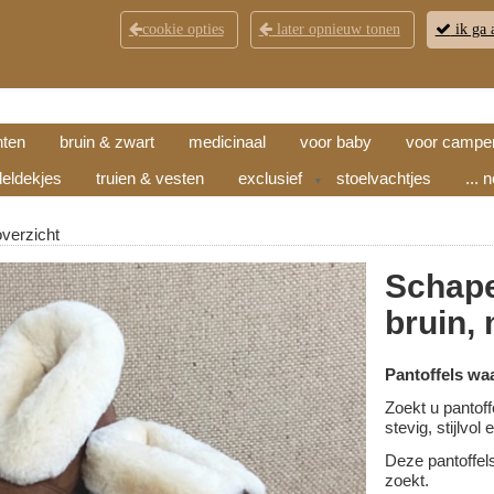
cookie opties
later opnieuw tonen
ik ga 
KLANTENSERVICE
CONTACT
OPENINGSTI
hten
bruin & zwart
medicinaal
voor baby
voor campe
eldekjes
truien & vesten
exclusief
stoelvachtjes
... 
▼
overzicht
Schape
bruin,
Pantoffels wa
Zoekt u pantoff
stevig, stijlvo
Deze pantoffel
zoekt.