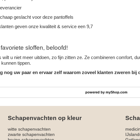
leverancier
schaap geslacht voor deze pantoffels
lanten geven onze kwaliteit & service een 9,7
avoriete sloffen, beloofd!
 wilt u niet meer uitdoen, zo fijn zitten ze. Ze combineren comfort, 
n kunnen tippen.
g nog uw paar en ervaar zelf waarom zoveel klanten zweren bij d
powered by
myShop.com
Schapenvachten op kleur
Scha
witte schapenvachten
medici
zwarte schapenvachten
IJslan
bruine schapenvachten
Gotlan