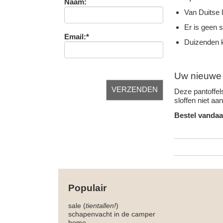
Naam:
Van Duitse 
Er is geen 
Email:*
Duizenden k
Uw nieuwe f
Deze pantoffels
sloffen niet aa
Bestel vandaa
Populair
sale (
tientallen!
)
schapenvacht in de camper
home