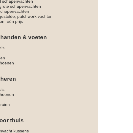
d schapenvachten
rote schapenvachten
 schapenvachten
estelde, patchwork vachten
en, één prijs
 handen & voeten
els
len
hoenen
 heren
els
hoenen
truien
oor thuis
nvacht kussens