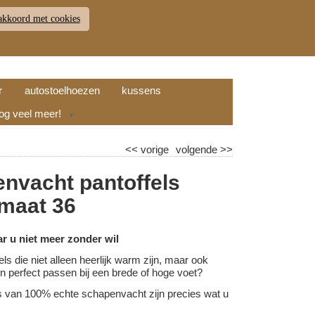
akkoord met cookies
JDEN
RETOUR
WINKELWAGEN (
0
)
9.7
r
autostoelhoezen
kussens
nog veel meer!
▼
<<
vorige
volgende
>>
nvacht pantoffels
 maat 36
ar u niet meer zonder wil
els die niet alleen heerlijk warm zijn, maar ook
l en perfect passen bij een brede of hoge voet?
s van 100% echte schapenvacht zijn precies wat u