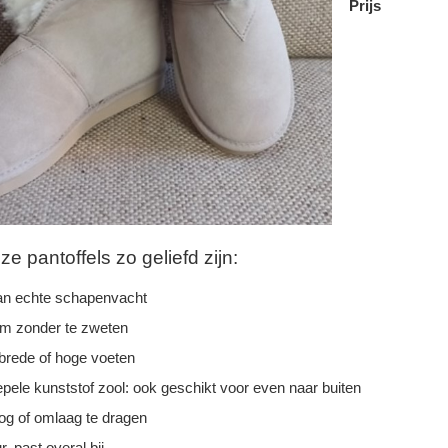
Prijs
 pantoffels zo geliefd zijn:
n echte schapenvacht
rm zonder te zweten
 brede of hoge voeten
epele kunststof zool: ook geschikt voor even naar buiten
g of omlaag te dragen
r, past overal bij