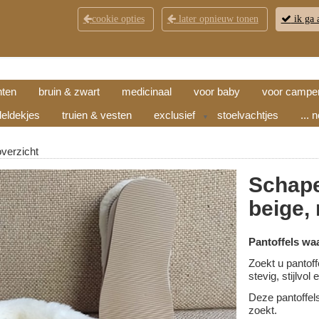
cookie opties
later opnieuw tonen
ik ga 
KLANTENSERVICE
CONTACT
OPENINGSTI
hten
bruin & zwart
medicinaal
voor baby
voor campe
eldekjes
truien & vesten
exclusief
stoelvachtjes
... 
▼
overzicht
Schape
beige,
Pantoffels wa
Zoekt u pantoff
stevig, stijlvo
Deze pantoffel
zoekt.