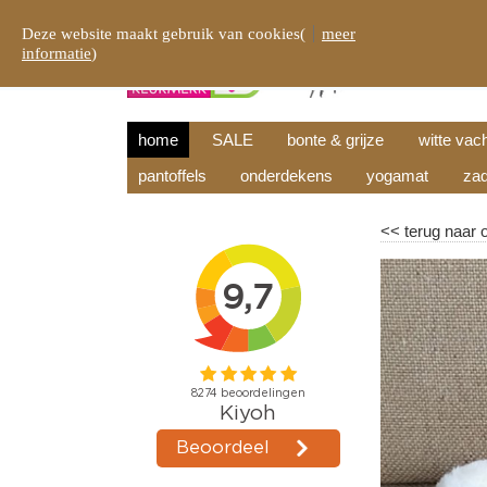
Deze website maakt gebruik van cookies(
meer
informatie
)
home
SALE
bonte & grijze
witte vac
pantoffels
onderdekens
yogamat
zad
<<
terug naar 