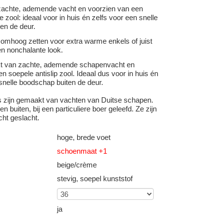
achte, ademende vacht en voorzien van een
e zool: ideaal voor in huis én zelfs voor een snelle
en de deur.
 omhoog zetten voor extra warme enkels of juist
n nonchalante look.
kt van zachte, ademende schapenvacht en
n soepele antislip zool. Ideaal dus voor in huis én
snelle boodschap buiten de deur.
s zijn gemaakt van vachten van Duitse schapen.
n buiten, bij een particuliere boer geleefd. Ze zijn
cht geslacht.
hoge, brede voet
schoenmaat +1
beige/crème
stevig, soepel kunststof
ja