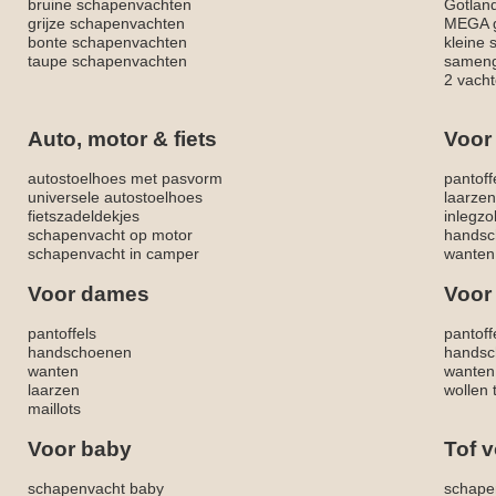
bruine schapenvachten
Gotlan
grijze schapenvachten
MEGA g
bonte schapenvachten
kleine
taupe schapenvachten
sameng
2 vacht
Auto, motor & fiets
Voor
autostoelhoes met pasvorm
pantoff
universele autostoelhoes
laarzen
fietszadeldekjes
inlegzo
schapenvacht op motor
handsc
schapenvacht in camper
wanten
Voor dames
Voor
pantoffels
pantoff
handschoenen
handsc
wanten
wanten
laarzen
wollen 
maillots
Voor baby
Tof v
schapenvacht baby
schape