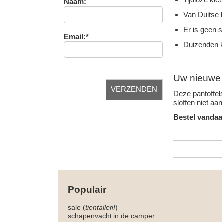
Naam:
Van Duitse 
Er is geen 
Email:*
Duizenden k
Uw nieuwe f
Deze pantoffels
sloffen niet aa
Bestel vandaa
Populair
sale (
tientallen!
)
schapenvacht in de camper