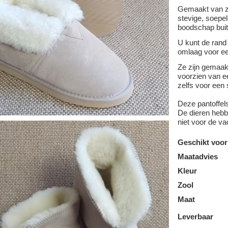
Gemaakt van z
stevige, soepel
boodschap buit
U kunt de rand
omlaag voor ee
Ze zijn gemaa
voorzien van ee
zelfs voor een 
Deze pantoffel
De dieren hebbe
niet voor de va
Geschikt voor
Maatadvies
Kleur
Zool
Maat
Leverbaar