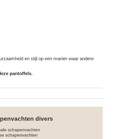
duurzaamheid en stijl op een manier waar andere
eze pantoffels.
penvachten divers
nale schapenvachten
dse schapenvachten