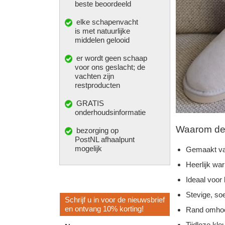
beste beoordeeld
elke
schapenvacht
is met natuurlijke
middelen gelooid
er wordt geen schaap
voor ons geslacht; de
vachten zijn
restproducten
GRATIS
onderhoudsinformatie
Waarom deze
bezorging op
PostNL afhaalpunt
mogelijk
Gemaakt va
Heerlijk wa
Ideaal voor
Stevige, so
Schrijf u in voor de nieuwsbrief
en ontvang 10% korting!
Rand omhoo
Tijdloze kleu