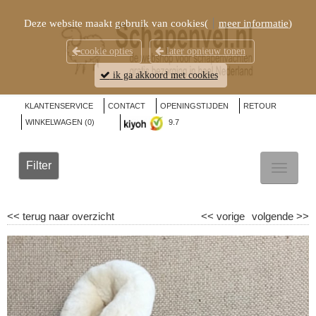
Deze website maakt gebruik van cookies(
meer informatie
)
cookie opties
later opnieuw tonen
ik ga akkoord met cookies
KLANTENSERVICE
CONTACT
OPENINGSTIJDEN
RETOUR
WINKELWAGEN (
0
)
9.7
Filter
TOGGL
NAVIG
<<
terug naar overzicht
<<
vorige
volgende
>>