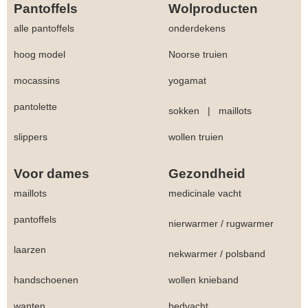
Pantoffels
Wolproducten
alle pantoffels
onderdekens
hoog model
Noorse truien
mocassins
yogamat
pantolette
sokken
|
maillots
slippers
wollen truien
Voor dames
Gezondheid
maillots
medicinale vacht
pantoffels
nierwarmer
/
rugwarmer
laarzen
nekwarmer
/
polsband
handschoenen
wollen knieband
wanten
bedvacht