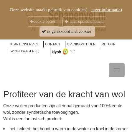
Deze website maakt gebruik van cookies(
meer informatie
)
cookie opties
later opnieuw tonen
ik ga akkoord met cookies
KLANTENSERVICE
CONTACT
OPENINGSTIJDEN
RETOUR
WINKELWAGEN (
0
)
9.7
TOGGL
NAVIG
Profiteer van de kracht van wol
Onze wollen producten zijn allemaal gemaakt van 100% echte
wol, zonder synthetische toevoegingen.
Wol is een fantastisch product:
het isoleert; het houdt u warm in de winter en koel in de zomer