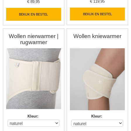
€
119,95
€
89,95
BEKIJK EN BESTEL
BEKIJK EN BESTEL
Wollen nierwarmer |
Wollen kniewarmer
rugwarmer
Kleur
:
Kleur
: