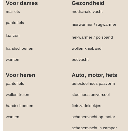
Voor dames
Gezondheid
maillots
medicinale vacht
pantoffels
nierwarmer
/
rugwarmer
laarzen
nekwarmer
/
polsband
handschoenen
wollen knieband
wanten
bedvacht
Voor heren
Auto, motor, fiets
pantoffels
autostoelhoes pasvorm
wollen truien
stoelhoes universeel
handschoenen
fietszadeldekjes
wanten
schapenvacht op motor
schapenvacht in camper