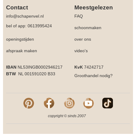
Contact
Meestgelezen
info@schapenvel.nl
FAQ
bel of app: 0613995424
schoonmaken
openingstijden
over ons
afspraak maken
video's
IBAN
NL53INGB0002946217
KvK
74242717
BTW
NL 001591020 B33
Groothandel
nodig?
copyright © sinds 2007