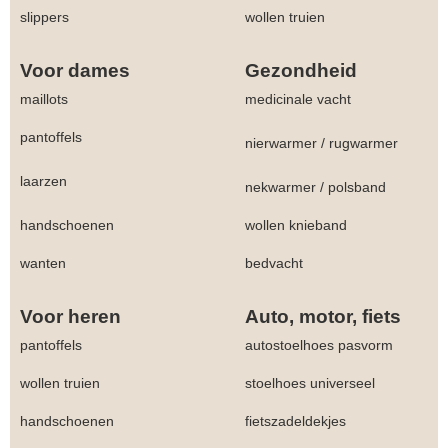
slippers
wollen truien
Voor dames
Gezondheid
maillots
medicinale vacht
pantoffels
nierwarmer
/
rugwarmer
laarzen
nekwarmer
/
polsband
handschoenen
wollen knieband
wanten
bedvacht
Voor heren
Auto, motor, fiets
pantoffels
autostoelhoes pasvorm
wollen truien
stoelhoes universeel
handschoenen
fietszadeldekjes