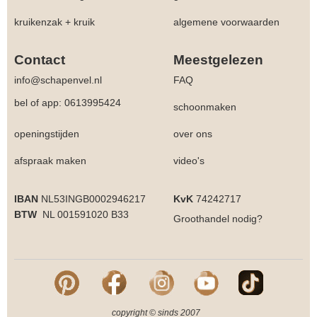
kruikenzak + kruik
algemene voorwaarden
Contact
Meestgelezen
info@schapenvel.nl
FAQ
bel of app: 0613995424
schoonmaken
openingstijden
over ons
afspraak maken
video's
IBAN
NL53INGB0002946217
KvK
74242717
BTW
NL 001591020 B33
Groothandel
nodig?
copyright © sinds 2007