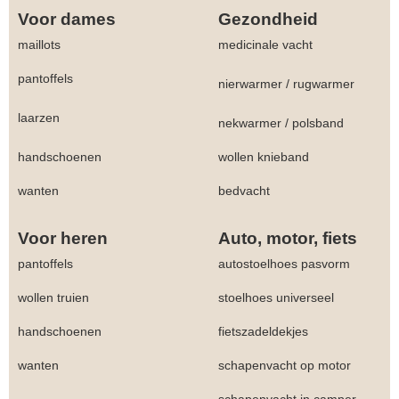
Voor dames
Gezondheid
maillots
medicinale vacht
pantoffels
nierwarmer
/
rugwarmer
laarzen
nekwarmer
/
polsband
handschoenen
wollen knieband
wanten
bedvacht
Voor heren
Auto, motor, fiets
pantoffels
autostoelhoes pasvorm
wollen truien
stoelhoes universeel
handschoenen
fietszadeldekjes
wanten
schapenvacht op motor
schapenvacht in camper