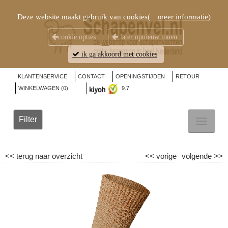
Deze website maakt gebruik van cookies(
meer informatie
)
cookie opties
later opnieuw tonen
ik ga akkoord met cookies
KLANTENSERVICE
CONTACT
OPENINGSTIJDEN
RETOUR
WINKELWAGEN (
0
)
9.7
Filter
TOGGL
NAVIG
<<
terug naar overzicht
<<
vorige
volgende
>>