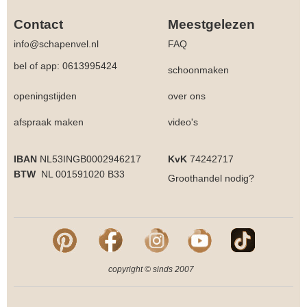
Contact
Meestgelezen
info@schapenvel.nl
FAQ
bel of app: 0613995424
schoonmaken
openingstijden
over ons
afspraak maken
video's
IBAN
NL53INGB0002946217
KvK
74242717
BTW
NL 001591020 B33
Groothandel
nodig?
copyright © sinds 2007