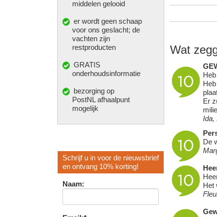
middelen gelooid
er wordt geen schaap
voor ons geslacht; de
vachten zijn
restproducten
Wat zegg
GRATIS
GE
onderhoudsinformatie
Heb 
Heb 
bezorging op
plaa
PostNL afhaalpunt
Er z
mogelijk
mili
Ida,
Pers
De w
Mar
Schrijf u in voor de nieuwsbrief
en ontvang 10% korting!
Heer
Heer
Naam:
Het 
Fleu
Gew