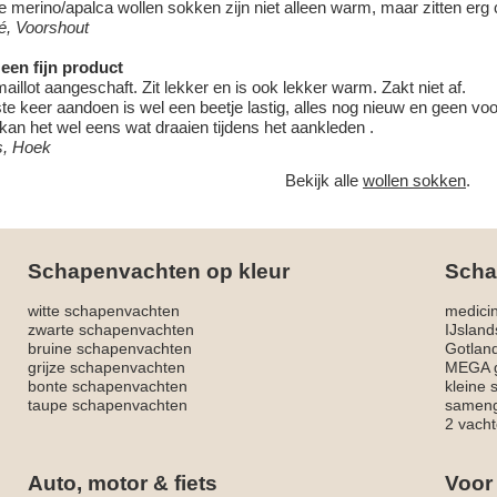
 merino/apalca wollen sokken zijn niet alleen warm, maar zitten erg
é, Voorshout
een fijn product
aillot aangeschaft. Zit lekker en is ook lekker warm. Zakt niet af.
te keer aandoen is wel een beetje lastig, alles nog nieuw en geen voo
kan het wel eens wat draaien tijdens het aankleden .
s, Hoek
Bekijk alle
wollen sokken
.
Schapenvachten op kleur
Scha
witte schapenvachten
medici
zwarte schapenvachten
IJslan
bruine schapenvachten
Gotlan
grijze schapenvachten
MEGA g
bonte schapenvachten
kleine
taupe schapenvachten
sameng
2 vacht
Auto, motor & fiets
Voor