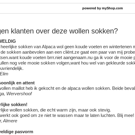
powered by
myShop.com
en klanten over deze wollen sokken?
WELDIG
heerlijke sokken van Alpaca wol geen koude voeten en wintertenen
de sokken aanbevolen aan een cliënt.ze gaat een paar van mij prober
tsen.want koude voeten brrr.niet aangenaam.nu ga ik voor de mooie p
ullen nog vele mooie sokken volgen,want hou wel van gekleurde sokk
euvriendelijk.
 Elim
oonlijk en attent
ollen maillot heb ik gekocht en de alpaca wollen sokken. Beide beva
ga, Wervershoof
lijke sokken!
lijke wollen sokken, die echt warm zijn, maar ook stevig.
werkt ook goed om ze niet te wassen maar te laten luchten. Blij mee!
r, Almere
eldige pasvorm