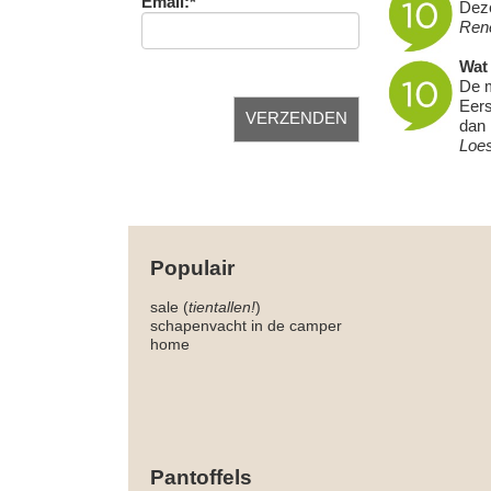
Email:*
Deze
Ren
Wat 
De m
Eers
dan 
Loe
Populair
sale (
tientallen!
)
schapenvacht in de camper
home
Pantoffels