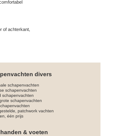
 comfortabel
r of achterkant,
penvachten divers
nale schapenvachten
dse schapenvachten
d schapenvachten
rote schapenvachten
 schapenvachten
estelde, patchwork vachten
en, één prijs
 handen & voeten