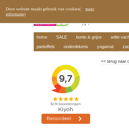
Deze website maakt gebruik van cookies(
meer
informatie
)
home
SALE
bonte & grijze
witte vac
pantoffels
onderdekens
yogamat
zad
<<
terug naar 