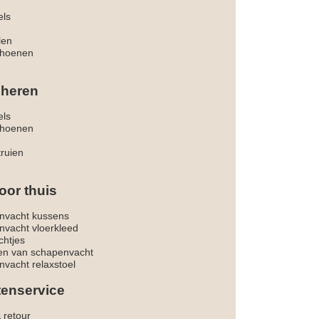
els
len
hoenen
 heren
els
hoenen
truien
oor thuis
nvacht kussens
nvacht vloerkleed
chtjes
ken van schapenvacht
vacht relaxstoel
tenservice
& retour