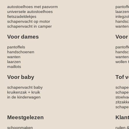
autostoelhoes met pasvorm
pantoff
universele autostoelhoes
laarzen
fietszadeldekjes
inlegzo
schapenvacht op motor
handsc
schapenvacht in camper
wanten
Voor dames
Voor
pantoffels
pantoff
handschoenen
handsc
wanten
wanten
laarzen
wollen 
maillots
Voor baby
Tof v
schapenvacht baby
schape
kruikenzak + kruik
schape
in de kinderwagen
stoelva
zitzak
schapen
Meestgelezen
Klan
schoonmaken
ruilen 