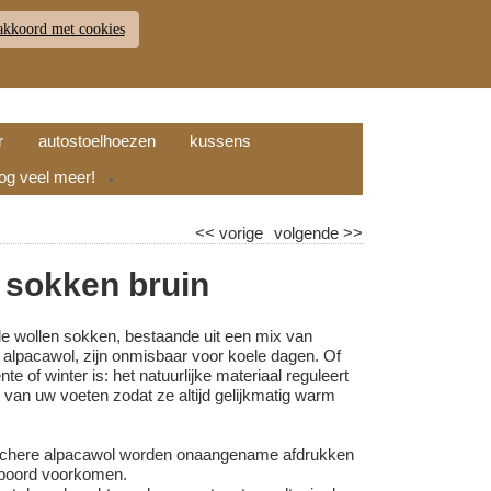
akkoord met cookies
JDEN
RETOUR
WINKELWAGEN (
0
)
9.7
r
autostoelhoezen
kussens
nog veel meer!
▼
<<
vorige
volgende
>>
 sokken bruin
e wollen sokken, bestaande uit een mix van
alpacawol, zijn onmisbaar voor koele dagen. Of
ente of winter is: het natuurlijke materiaal reguleert
 van uw voeten zodat ze altijd gelijkmatig warm
ischere alpacawol worden onaangename afdrukken
boord voorkomen.