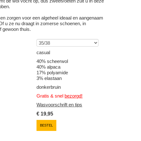
t de wol vocht op, dus zweetvoeten zult u in deze
bben.
en zorgen voor een algeheel ideaal en aangenaam
Of u ze nu draagt in zomerse schoenen, in
f gewoon thuis.
casual
40% scheerwol
40% alpaca
17% polyamide
3% elastaan
donkerbruin
Gratis & snel
bezorgd!
Wasvoorschrift en tips
€
19,95
BESTEL