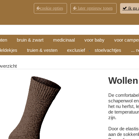
cookie opties
later opnieuw tonen
ik ga 
KLANTENSERVICE
CONTACT
OPENINGSTI
hten
bruin & zwart
medicinaal
voor baby
voor campe
eldekjes
truien & vesten
exclusief
stoelvachtjes
... 
▼
overzicht
Wollen
De comfortabel
schapenwol en 
het nu herfst, l
de temperatuur
zijn.
Door de elast
aan de sokken