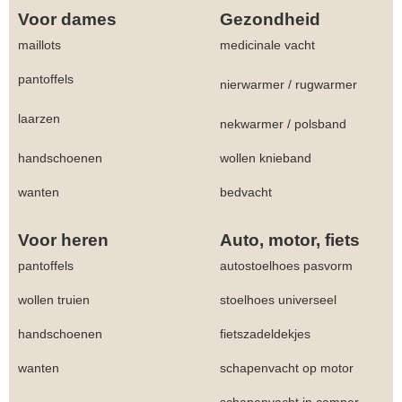
Voor dames
Gezondheid
maillots
medicinale vacht
pantoffels
nierwarmer
/
rugwarmer
laarzen
nekwarmer
/
polsband
handschoenen
wollen knieband
wanten
bedvacht
Voor heren
Auto, motor, fiets
pantoffels
autostoelhoes pasvorm
wollen truien
stoelhoes universeel
handschoenen
fietszadeldekjes
wanten
schapenvacht op motor
schapenvacht in camper