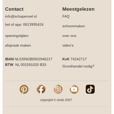
Contact
Meestgelezen
info@schapenvel.nl
FAQ
bel of app: 0613995424
schoonmaken
openingstijden
over ons
afspraak maken
video's
IBAN
NL53INGB0002946217
KvK
74242717
BTW
NL 001591020 B33
Groothandel
nodig?
copyright © sinds 2007