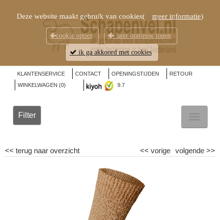
Deze website maakt gebruik van cookies(
meer informatie
)
cookie opties
later opnieuw tonen
ik ga akkoord met cookies
KLANTENSERVICE
CONTACT
OPENINGSTIJDEN
RETOUR
WINKELWAGEN (
0
)
9.7
Filter
TOGGL
NAVIG
<<
terug naar overzicht
<<
vorige
volgende
>>