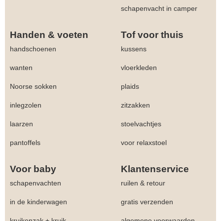
schapenvacht in camper
Handen & voeten
Tof voor thuis
handschoenen
kussens
wanten
vloerkleden
Noorse sokken
plaids
inlegzolen
zitzakken
laarzen
stoelvachtjes
pantoffels
voor relaxstoel
Voor baby
Klantenservice
schapenvachten
ruilen & retour
in de kinderwagen
gratis verzenden
kruikenzak + kruik
algemene voorwaarden