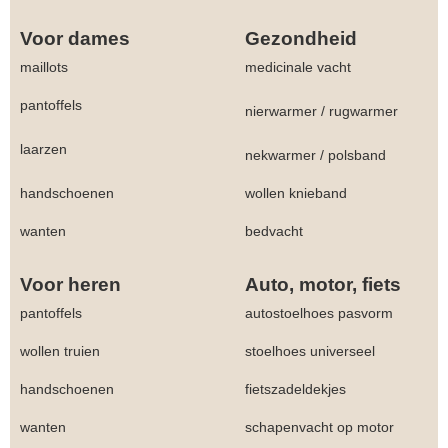
Voor dames
Gezondheid
maillots
medicinale vacht
pantoffels
nierwarmer
/
rugwarmer
laarzen
nekwarmer
/
polsband
handschoenen
wollen knieband
wanten
bedvacht
Voor heren
Auto, motor, fiets
pantoffels
autostoelhoes pasvorm
wollen truien
stoelhoes universeel
handschoenen
fietszadeldekjes
wanten
schapenvacht op motor