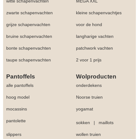
witte schapenvachten
MEGA XXL
zwarte schapenvachten
kleine schapenvachtjes
grijze schapenvachten
voor de hond
bruine schapenvachten
langharige vachten
bonte schapenvachten
patchwork vachten
taupe schapenvachten
2 voor 1 prijs
Pantoffels
Wolproducten
alle pantoffels
onderdekens
hoog model
Noorse truien
mocassins
yogamat
pantolette
sokken
|
maillots
slippers
wollen truien