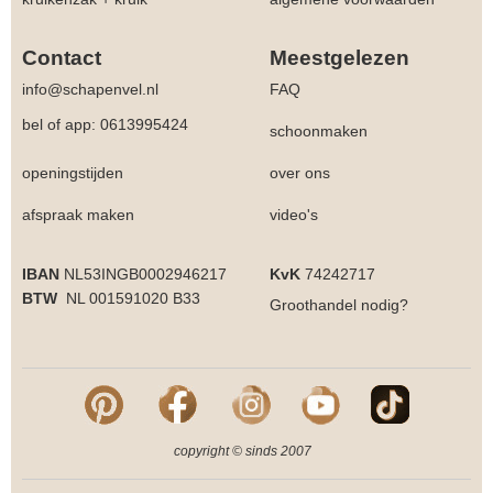
Contact
Meestgelezen
info@schapenvel.nl
FAQ
bel of app: 0613995424
schoonmaken
openingstijden
over ons
afspraak maken
video's
IBAN
NL53INGB0002946217
KvK
74242717
BTW
NL 001591020 B33
Groothandel
nodig?
copyright © sinds 2007