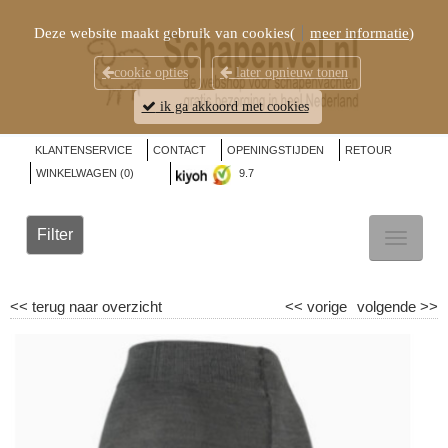
Deze website maakt gebruik van cookies(
meer informatie
)
cookie opties
later opnieuw tonen
ik ga akkoord met cookies
KLANTENSERVICE
CONTACT
OPENINGSTIJDEN
RETOUR
WINKELWAGEN (
0
)
9.7
Filter
TOGGL
NAVIG
<<
terug naar overzicht
<<
vorige
volgende
>>