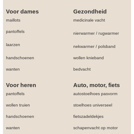
Voor dames
Gezondheid
maillots
medicinale vacht
pantoffels
nierwarmer
/
rugwarmer
laarzen
nekwarmer
/
polsband
handschoenen
wollen knieband
wanten
bedvacht
Voor heren
Auto, motor, fiets
pantoffels
autostoelhoes pasvorm
wollen truien
stoelhoes universeel
handschoenen
fietszadeldekjes
wanten
schapenvacht op motor