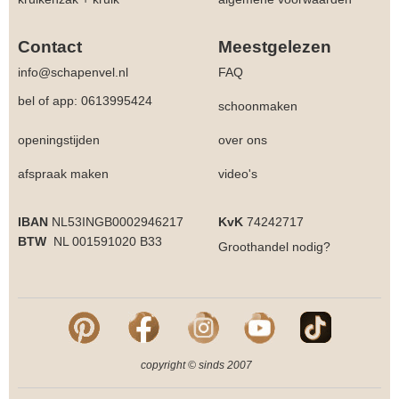
Contact
Meestgelezen
info@schapenvel.nl
FAQ
bel of app: 0613995424
schoonmaken
openingstijden
over ons
afspraak maken
video's
IBAN
NL53INGB0002946217
KvK
74242717
BTW
NL 001591020 B33
Groothandel
nodig?
copyright © sinds 2007