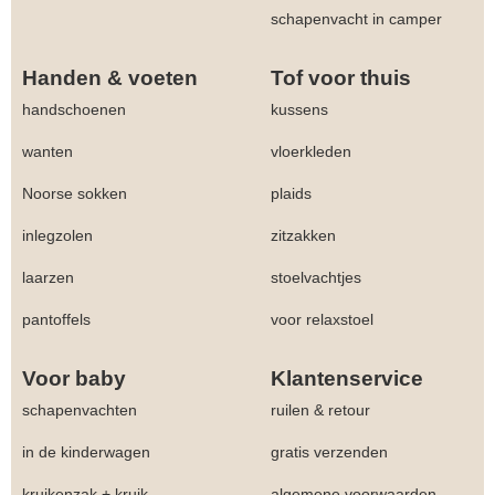
schapenvacht in camper
Handen & voeten
Tof voor thuis
handschoenen
kussens
wanten
vloerkleden
Noorse sokken
plaids
inlegzolen
zitzakken
laarzen
stoelvachtjes
pantoffels
voor relaxstoel
Voor baby
Klantenservice
schapenvachten
ruilen & retour
in de kinderwagen
gratis verzenden
kruikenzak + kruik
algemene voorwaarden