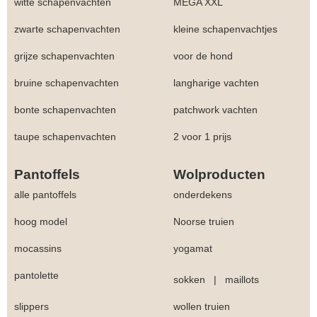
witte schapenvachten
MEGA XXL
zwarte schapenvachten
kleine schapenvachtjes
grijze schapenvachten
voor de hond
bruine schapenvachten
langharige vachten
bonte schapenvachten
patchwork vachten
taupe schapenvachten
2 voor 1 prijs
Pantoffels
Wolproducten
alle pantoffels
onderdekens
hoog model
Noorse truien
mocassins
yogamat
pantolette
sokken
|
maillots
slippers
wollen truien