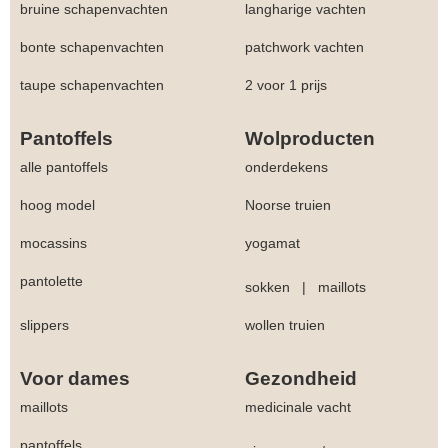
bruine schapenvachten
langharige vachten
bonte schapenvachten
patchwork vachten
taupe schapenvachten
2 voor 1 prijs
Pantoffels
Wolproducten
alle pantoffels
onderdekens
hoog model
Noorse truien
mocassins
yogamat
pantolette
sokken
|
maillots
slippers
wollen truien
Voor dames
Gezondheid
maillots
medicinale vacht
pantoffels