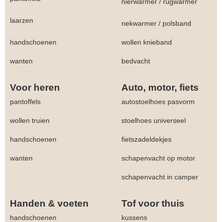
nierwarmer
/
rugwarmer
laarzen
nekwarmer
/
polsband
handschoenen
wollen knieband
wanten
bedvacht
Voor heren
Auto, motor, fiets
pantoffels
autostoelhoes pasvorm
wollen truien
stoelhoes universeel
handschoenen
fietszadeldekjes
wanten
schapenvacht op motor
schapenvacht in camper
Handen & voeten
Tof voor thuis
handschoenen
kussens