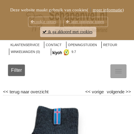
Deze website maakt gebruik van cookies(
meer informatie
)
cookie opties
later opnieuw tonen
ik ga akkoord met cookies
KLANTENSERVICE
CONTACT
OPENINGSTIJDEN
RETOUR
WINKELWAGEN (
0
)
9.7
Filter
TOGGL
NAVIG
<<
terug naar overzicht
<<
vorige
volgende
>>