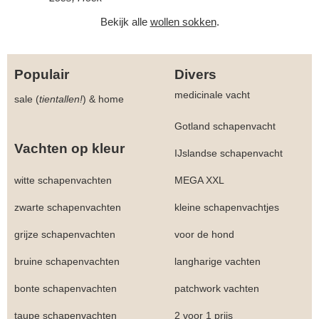
Bekijk alle
wollen sokken
.
Populair
Divers
medicinale vacht
sale (
tientallen!
)
&
home
Gotland schapenvacht
Vachten op kleur
IJslandse schapenvacht
witte schapenvachten
MEGA XXL
zwarte schapenvachten
kleine schapenvachtjes
grijze schapenvachten
voor de hond
bruine schapenvachten
langharige vachten
bonte schapenvachten
patchwork vachten
taupe schapenvachten
2 voor 1 prijs