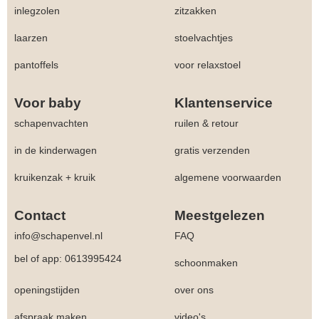
inlegzolen
zitzakken
laarzen
stoelvachtjes
pantoffels
voor relaxstoel
Voor baby
Klantenservice
schapenvachten
ruilen & retour
in de kinderwagen
gratis verzenden
kruikenzak + kruik
algemene voorwaarden
Contact
Meestgelezen
info@schapenvel.nl
FAQ
bel of app: 0613995424
schoonmaken
openingstijden
over ons
afspraak maken
video's