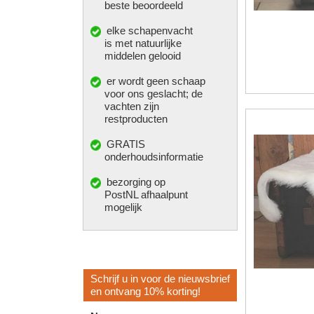
beste beoordeeld
elke
schapenvacht
is met natuurlijke
middelen gelooid
er wordt geen schaap
voor ons geslacht; de
vachten zijn
restproducten
GRATIS
onderhoudsinformatie
bezorging op
PostNL afhaalpunt
mogelijk
Schrijf u in voor de nieuwsbrief
en ontvang 10% korting!