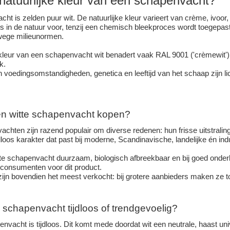
 natuurlijke kleur van een schapenvacht?
t is zelden puur wit. De natuurlijke kleur varieert van crème, ivoor, 
s in de natuur voor, tenzij een chemisch bleekproces wordt toegepast
ege milieunormen.
 kleur van een schapenvacht wit benadert vaak RAL 9001 ('crèmewit') o
k.
 voedingsomstandigheden, genetica en leeftijd van het schaap zijn li
n witte schapenvacht kopen?
chten zijn razend populair om diverse redenen: hun frisse uitstraling b
loos karakter dat past bij moderne, Scandinavische, landelijke én indu
e schapenvacht duurzaam, biologisch afbreekbaar en bij goed onde
consumenten voor dit product.
zijn bovendien het meest verkocht: bij grotere aanbieders maken ze to
e schapenvacht tijdloos of trendgevoelig?
envacht is tijdloos. Dit komt mede doordat wit een neutrale, haast uni