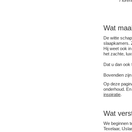
Floren
Wat maa
De witte schap
slaapkamers. Zo
Hij weet ook in
het zachte, lu
Dat u dan ook 
Bovendien zijn 
Op deze pagina
onderhoud. En 
inspiratie
.
Wat vers
We beginnen te
Texelaar, IJsl