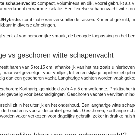
tte schapenvacht:
compact, volumineus en dik, vooral gebruikt als v
 veerkracht en warmte-isolatie. Een Texelse schapenvacht wit is door
d/Hybride:
combinatie van verschillende rassen. Korter of gekruld, me
kbaar in diverse afmetingen.
 sterk af van persoonlijke smaak, de beoogde toepassing én het ben
ge vs geschoren witte schapenvacht
heeft haren van 5 tot 15 cm, afhankelijk van het ras zoals u hierbove
, maar wel gevoeliger voor vuiltjes, klitten en slijtage bij intensief ge
odig dan een geschoren vacht. Langharige vachten worden vaak gekoz
eschoren: Kortharig, gemiddeld zo’n 4 a 5 cm wollengte. Praktischer
r gevoelig voor beschadigingen. Geschoren vachten vervilten minde
rschil zit in het uiterlijk en het onderhoud. Een langharige witte sch
nderhoud en is vooral decoratief geschikt. Geschoren, kortharige scha
 worden vaker verkozen voor dagelijks gebruik, zeker in drukke huis