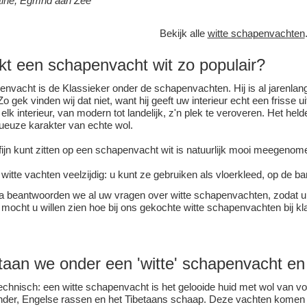
tine, Egmnd aan Zee
Bekijk alle
witte schapenvachten
kt een
schapenvacht
wit zo populair?
envacht is de Klassieker onder de schapenvachten. Hij is al jarenlan
 gek vinden wij dat niet, want hij geeft uw interieur echt een frisse uit
 elk interieur, van modern tot landelijk, z'n plek te veroveren. Het held
xueuze karakter van echte wol.
fijn kunt zitten op een schapenvacht wit is natuurlijk mooi meegenom
witte vachten veelzijdig: u kunt ze gebruiken als vloerkleed, op de ba
 beantwoorden we al uw vragen over witte schapenvachten, zodat u 
mocht u willen zien hoe bij ons gekochte witte schapenvachten bij k
taan we onder een 'witte' schapenvacht e
chnisch: een witte schapenvacht is het gelooide huid met wol van 
ander, Engelse rassen en het Tibetaans schaap. Deze vachten komen h