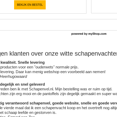
BEKIJK EN BESTEL
powered by
myShop.com
en klanten over onze witte schapenvacht
kwaliteit. Snelle levering
producten voor een "ouderwets" normale prijs.
 levering. Daar kan menig webshop een voorbeeld aan nemen!
 Heerhugowaard
degelijk en snel geleverd
reden ben ik met Schapenvel.nl. Mijn bestelling was er ruim op tijd.
hten zijn erg mooi en de pantoffels zijn degelijk gemaakt en super w
tig verantwoord schapenvel, goede website, snelle en goede ver
 de vierde maal dat ik een schapenvacht koop en het overtreft nog alti
et schaap leefde en gestorven is.