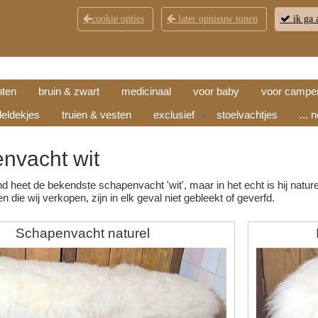
cookie opties
later opnieuw tonen
ik ga 
KLANTENSERVICE
CONTACT
OPENINGSTI
hten
bruin & zwart
medicinaal
voor baby
voor campe
eldekjes
truien & vesten
exclusief
stoelvachtjes
... 
▼
nvacht wit
 heet de bekendste schapenvacht 'wit', maar in het echt is hij nature
n die wij verkopen, zijn in elk geval niet gebleekt of geverfd.
Schapenvacht naturel