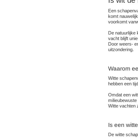
Is wit de
Een schapenvach
komt nauwelijk
voorkomt vanw
De natuurlijke
vacht blijft unie
Door weers- en
uitzondering.
Waarom ee
Witte schapenva
hebben een tijd
Omdat een witt
milieubewuste 
Witte vachten 
Is een witt
De witte schap