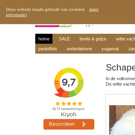
Deze website maakt gebruik van cookies(
meer
informatie
)
home
SALE
bonte & grijze
witte vac
pantoffels
onderdekens
yogamat
zad
Schape
In de volksmond
De witte vachte