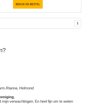
BEKIJK EN BESTEL
1
en?
arm.
Rianna, Helmond
eeniging.
jd mijn verwachtingen. En heel fijn om te weten