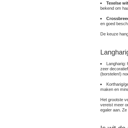
Texelse wi
bekend om haar
Crossbree
en goed beschi
De keuze hangt
Langhari
Langharig: 
zeer decoratief
(borstelen!) n
Kortharig/g
maken en minde
Het grootste ve
vereist meer o
egaler aan. Ze