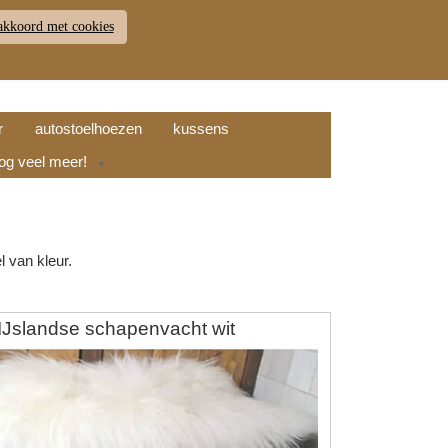
akkoord met cookies
JDEN
RETOUR
WINKELWAGEN (
0
)
9.7
r
autostoelhoezen
kussens
nog veel meer!
▼
l van kleur.
IJslandse schapenvacht wit