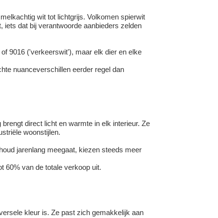
melkachtig wit tot lichtgrijs. Volkomen spierwit
, iets dat bij verantwoorde aanbieders zelden
f 9016 ('verkeerswit'), maar elk dier en elke
chte nuanceverschillen eerder regel dan
rengt direct licht en warmte in elk interieur. Ze
striële woonstijlen.
rhoud jarenlang meegaat, kiezen steeds meer
t 60% van de totale verkoop uit.
versele kleur is. Ze past zich gemakkelijk aan