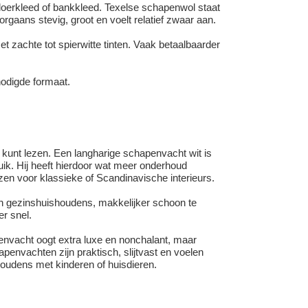
loerkleed of bankkleed. Texelse schapenwol staat
gaans stevig, groot en voelt relatief zwaar aan.
t zachte tot spierwitte tinten. Vaak betaalbaarder
odigde formaat.
n kunt lezen. Een langharige schapenvacht wit is
bruik. Hij heeft hierdoor wat meer onderhoud
en voor klassieke of Scandinavische interieurs.
 in gezinshuishoudens, makkelijker schoon te
r snel.
apenvacht oogt extra luxe en nonchalant, maar
penvachten zijn praktisch, slijtvast en voelen
houdens met kinderen of huisdieren.