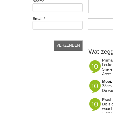
Naam:
Email:*
Wat zegg
Prima 
Leuke 
Snelle
Anne,
Mooi, 
Zó tev
De vac
Prach
Dit is
waar h