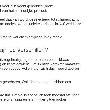
et voor hun vacht gehouden (bron:
van het uiteindelijke product.
 deel daarvan wordt geselecteerd tot schapenvacht
iddelen, wat de unieke variaties in 'wit' verklaart:
envacht
, wat elk exemplaar uniek maakt.
ijn de verschillen?
 en is regelmatig in grotere maten beschikbaar.
en lichte gewicht. Het luchtige karakter maakt ze
en een soepel vel en laten zich dus mooi draperen
 cm geschoren. Ook deze vachten hebben een
e tint. Het vel is soepel en toch meestal steviger
ere uitstraling en iets minder uitgesproken