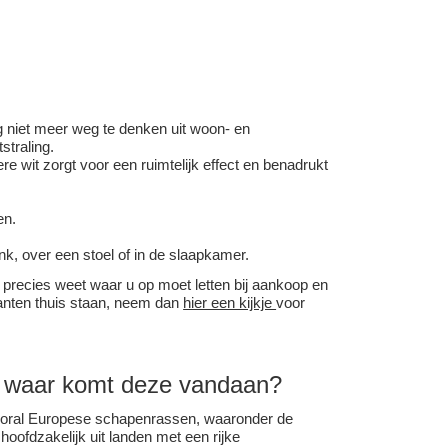
.
g niet meer weg te denken uit woon- en
straling.
ere wit zorgt voor een ruimtelijk effect en benadrukt
en.
nk, over een stoel of in de slaapkamer.
precies weet waar u op moet letten bij aankoop en
lanten thuis staan, neem dan
hier een kijkje
voor
n waar komt deze vandaan?
vooral Europese schapenrassen, waaronder de
oofdzakelijk uit landen met een rijke