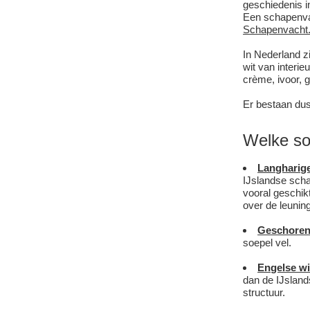
geschiedenis i
Een schapenvac
Schapenvacht.
In Nederland z
wit van interie
crème, ivoor, g
Er bestaan dus
Welke soo
Langharige
IJslandse scha
vooral geschik
over de leunin
Geschoren 
soepel vel.
Engelse wi
dan de IJslands
structuur.