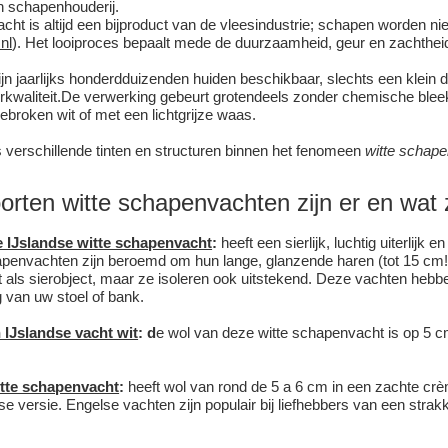
n schapenhouderij.
ht is altijd een bijproduct van de vleesindustrie; schapen worden ni
nl
). Het looiproces bepaalt mede de duurzaamheid, geur en zachtheid 
ijn jaarlijks honderdduizenden huiden beschikbaar, slechts een klein
urkwaliteit.De verwerking gebeurt grotendeels zonder chemische bleekm
ebroken wit of met een lichtgrijze waas.
 verschillende tinten en structuren binnen het fenomeen
witte schap
rten witte schapenvachten zijn er en wat z
 IJslandse witte schapenvacht
:
heeft een sierlijk, luchtig uiterlijk
penvachten zijn beroemd om hun lange, glanzende haren (tot 15 cm!) 
t als sierobject, maar ze isoleren ook uitstekend. Deze vachten hebb
g van uw stoel of bank.
IJslandse vacht wit
: d
e wol van deze witte schapenvacht is op 5
tte schapenvacht
:
heeft wol van rond de 5 a 6 cm in een zachte crèm
e versie. Engelse vachten zijn populair bij liefhebbers van een strakk