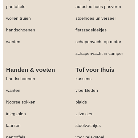
pantoffels
autostoelhoes pasvorm
wollen truien
stoelhoes universeel
handschoenen
fietszadeldekjes
wanten
schapenvacht op motor
schapenvacht in camper
Handen & voeten
Tof voor thuis
handschoenen
kussens
wanten
vloerkleden
Noorse sokken
plaids
inlegzolen
zitzakken
laarzen
stoelvachtjes
pantoffels
voor relaxstoel