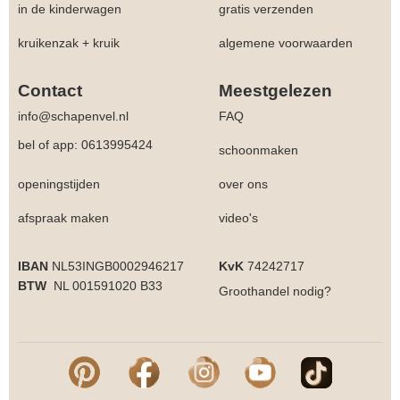
in de kinderwagen
gratis verzenden
kruikenzak + kruik
algemene voorwaarden
Contact
Meestgelezen
info@schapenvel.nl
FAQ
bel of app: 0613995424
schoonmaken
openingstijden
over ons
afspraak maken
video's
IBAN
NL53INGB0002946217
KvK
74242717
BTW
NL 001591020 B33
Groothandel
nodig?