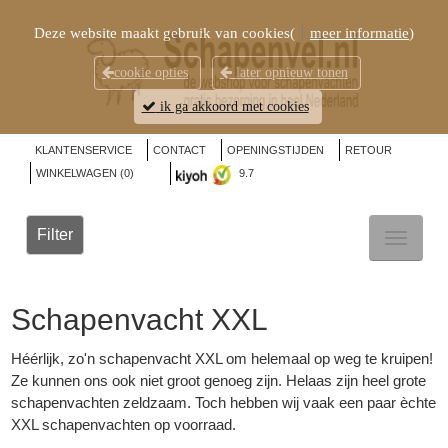
Deze website maakt gebruik van cookies(
meer informatie
)
cookie opties
later opnieuw tonen
ik ga akkoord met cookies
KLANTENSERVICE
CONTACT
OPENINGSTIJDEN
RETOUR
WINKELWAGEN (
0
)
9.7
Filter
TOGGL
NAVIG
Schapenvacht XXL
Héérlijk, zo'n schapenvacht XXL om helemaal op weg te kruipen!
Ze kunnen ons ook niet groot genoeg zijn. Helaas zijn heel grote
schapenvachten zeldzaam. Toch hebben wij vaak een paar èchte
XXL schapenvachten op voorraad.