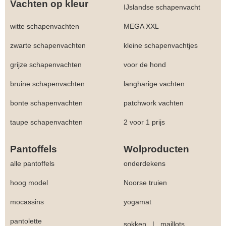
Vachten op kleur
IJslandse schapenvacht
witte schapenvachten
MEGA XXL
zwarte schapenvachten
kleine schapenvachtjes
grijze schapenvachten
voor de hond
bruine schapenvachten
langharige vachten
bonte schapenvachten
patchwork vachten
taupe schapenvachten
2 voor 1 prijs
Pantoffels
Wolproducten
alle pantoffels
onderdekens
hoog model
Noorse truien
mocassins
yogamat
pantolette
sokken
|
maillots