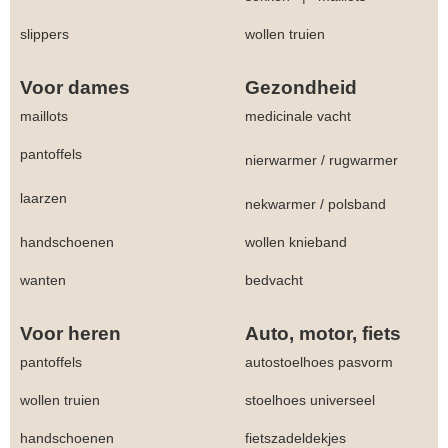
slippers
wollen truien
Voor dames
Gezondheid
maillots
medicinale vacht
pantoffels
nierwarmer
/
rugwarmer
laarzen
nekwarmer
/
polsband
handschoenen
wollen knieband
wanten
bedvacht
Voor heren
Auto, motor, fiets
pantoffels
autostoelhoes pasvorm
wollen truien
stoelhoes universeel
handschoenen
fietszadeldekjes