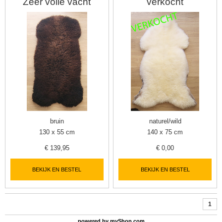
Zeer volle vacht
verkocht
bruin
naturel/wild
130 x 55 cm
140 x 75 cm
€
139,95
€
0,00
BEKIJK EN BESTEL
BEKIJK EN BESTEL
1
powered by
myShop.com