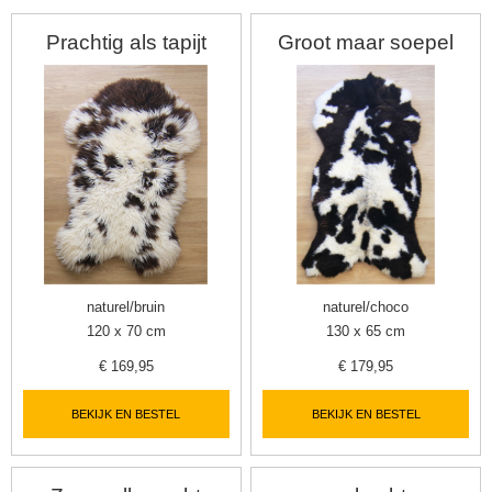
Prachtig als tapijt
Groot maar soepel
naturel/bruin
naturel/choco
120 x 70 cm
130 x 65 cm
€
169,95
€
179,95
▼
BEKIJK EN BESTEL
BEKIJK EN BESTEL
▼