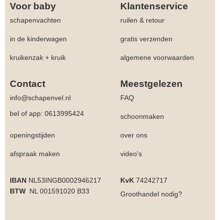
Voor baby
Klantenservice
schapenvachten
ruilen & retour
in de kinderwagen
gratis verzenden
kruikenzak + kruik
algemene voorwaarden
Contact
Meestgelezen
info@schapenvel.nl
FAQ
bel of app: 0613995424
schoonmaken
openingstijden
over ons
afspraak maken
video's
IBAN
NL53INGB0002946217
KvK
74242717
BTW
NL 001591020 B33
Groothandel
nodig?