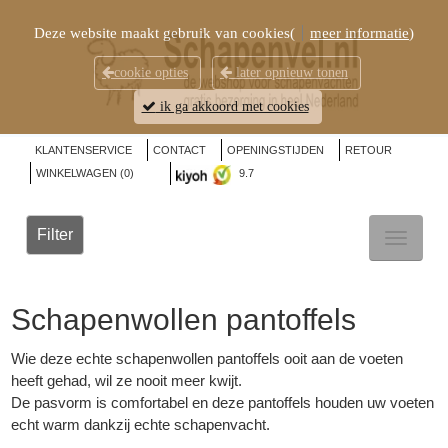
Deze website maakt gebruik van cookies(
meer informatie
)
cookie opties
later opnieuw tonen
ik ga akkoord met cookies
KLANTENSERVICE
CONTACT
OPENINGSTIJDEN
RETOUR
WINKELWAGEN (
0
)
9.7
Filter
TOGGL
NAVIG
Schapenwollen pantoffels
Wie deze echte schapenwollen pantoffels ooit aan de voeten
heeft gehad, wil ze nooit meer kwijt.
De pasvorm is comfortabel en deze pantoffels houden uw voeten
echt warm dankzij echte
schapenvacht
.