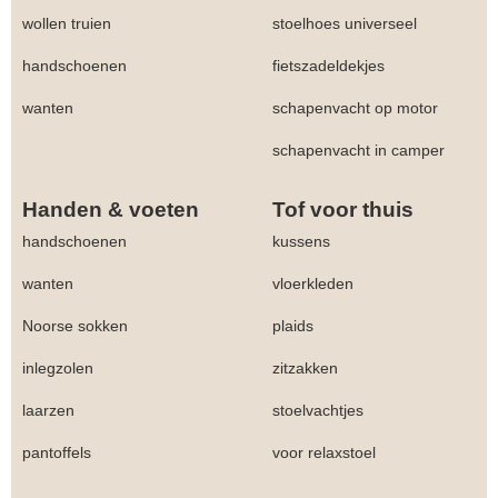
wollen truien
stoelhoes universeel
handschoenen
fietszadeldekjes
wanten
schapenvacht op motor
schapenvacht in camper
Handen & voeten
Tof voor thuis
handschoenen
kussens
wanten
vloerkleden
Noorse sokken
plaids
inlegzolen
zitzakken
laarzen
stoelvachtjes
pantoffels
voor relaxstoel