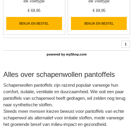
elk voettype
elk voettype
€
69,95
€
69,95
BEKIJK EN BESTEL
BEKIJK EN BESTEL
1
powered by
myShop.com
Alles over schapenwollen pantoffels
Schapenwollen pantoffels zijn razend populair vanwege hun
comfort, isolatie, ventilatie en duurzaamheid. Wie ooit een paar
pantoffels van schapenwol heeft gedragen, wil zelden nog terug
naar synthetische sloffen.
Steeds meer mensen kiezen bewust voor pantoffels van echte
schapenwol als alternatief voor imitatie sloffen, mede vanwege
het groeiende besef van milieu-impact en gezondheid.