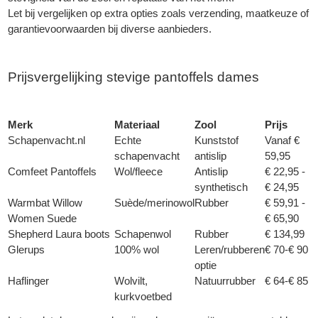
Let bij vergelijken op extra opties zoals verzending, maatkeuze of
garantievoorwaarden bij diverse aanbieders.
Prijsvergelijking stevige pantoffels dames
Merk
Materiaal
Zool
Prijs
Schapenvacht.nl
Echte
Kunststof
Vanaf €
schapenvacht
antislip
59,95
Comfeet Pantoffels
Wol/fleece
Antislip
€ 22,95 -
synthetisch
€ 24,95
Warmbat Willow
Suède/merinowol
Rubber
€ 59,91 -
Women Suede
€ 65,90
Shepherd Laura boots
Schapenwol
Rubber
€ 134,99
Glerups
100% wol
Leren/rubberen
€ 70-€ 90
optie
Haflinger
Wolvilt,
Natuurrubber
€ 64-€ 85
kurkvoetbed