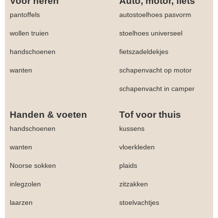
Voor heren
Auto, motor, fiets
pantoffels
autostoelhoes pasvorm
wollen truien
stoelhoes universeel
handschoenen
fietszadeldekjes
wanten
schapenvacht op motor
schapenvacht in camper
Handen & voeten
Tof voor thuis
handschoenen
kussens
wanten
vloerkleden
Noorse sokken
plaids
inlegzolen
zitzakken
laarzen
stoelvachtjes