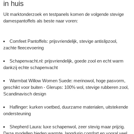
in huis
Uit marktonderzoek en testpanels komen de volgende stevige
damespantoffels als beste naar voren:
Comfeet Pantoffels: prijsvriendelijk, stevige antislipzool,
zachte fleecevoering
Schapenvacht.nl
: prijsvriendelijk, goede zool en echt warm
dankzij echte schapenvacht
Warmbat Willow Women Suede: merinowol, hoge pasvorm,
geschikt voor buiten - Glerups: 100% wol, stevige rubberen zool,
Scandinavisch design
Haflinger: kurken voetbed, duurzame materialen, uitstekende
ondersteuning
Shepherd Laura: luxe schapenwol, zeer stevig maar prijzig.
Deze modellen bieden warmte, langdurig comfort en vooral veel