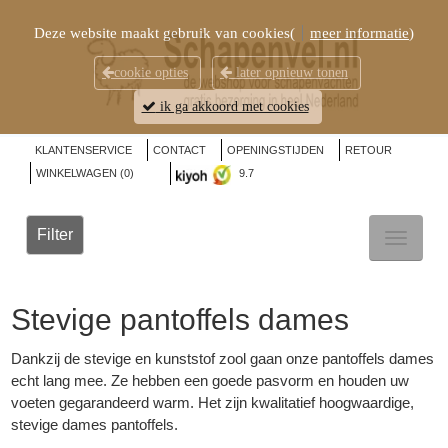
Deze website maakt gebruik van cookies(
meer informatie
)
cookie opties
later opnieuw tonen
ik ga akkoord met cookies
KLANTENSERVICE
CONTACT
OPENINGSTIJDEN
RETOUR
WINKELWAGEN (
0
)
9.7
Filter
TOGGL
NAVIG
Stevige pantoffels dames
Dankzij de stevige en kunststof zool gaan onze pantoffels dames
echt lang mee. Ze hebben een goede pasvorm en houden uw
voeten gegarandeerd warm. Het zijn kwalitatief hoogwaardige,
stevige dames pantoffels.