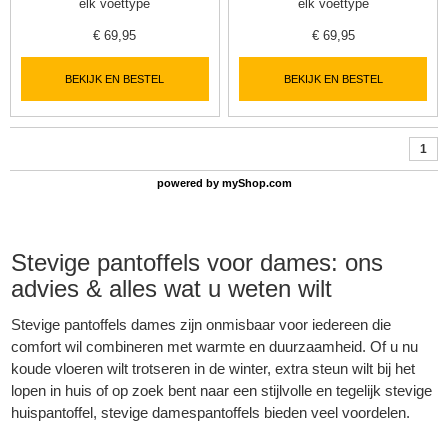
elk voettype
elk voettype
€
69,95
€
69,95
BEKIJK EN BESTEL
BEKIJK EN BESTEL
1
powered by
myShop.com
Stevige pantoffels voor dames: ons
advies & alles wat u weten wilt
Stevige pantoffels dames zijn onmisbaar voor iedereen die
comfort wil combineren met warmte en duurzaamheid. Of u nu
koude vloeren wilt trotseren in de winter, extra steun wilt bij het
lopen in huis of op zoek bent naar een stijlvolle en tegelijk stevige
huispantoffel, stevige damespantoffels bieden veel voordelen.