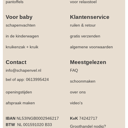
pantoffels
voor relaxstoel
Voor baby
Klantenservice
schapenvachten
ruilen & retour
in de kinderwagen
gratis verzenden
kruikenzak + kruik
algemene voorwaarden
Contact
Meestgelezen
info@schapenvel.nl
FAQ
bel of app: 0613995424
schoonmaken
openingstijden
over ons
afspraak maken
video's
IBAN
NL53INGB0002946217
KvK
74242717
BTW
NL 001591020 B33
Groothandel
nodig?